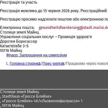
Реєстрація та участь
Реєстрація можлива до 15 червня 2026 року. Реєстраційний 
Реєстрацію просимо надсилати поштою або електронною п
Електронна пошта:
gesundheitsfoerderung
stadt.mainz
d
Столиця землі Майнц
Управління соціальних послуг – Промоція здоров’я
Доротея Борнгассер
Kaiserstraße 3–5
55116 Майнц
Флаєр: Запрошення на симпозіум
Ти
Головна сторінка
Прес-релізи
Працюємо через поколін
тут:
Зона
для
ніг
Столиця землі Майнц
,
Stadthaus «Гроссе Бляйхе»
, «Гроссе Бляйхе» 46/«Льовенхофштрассе» 1
, 55116 Майнц