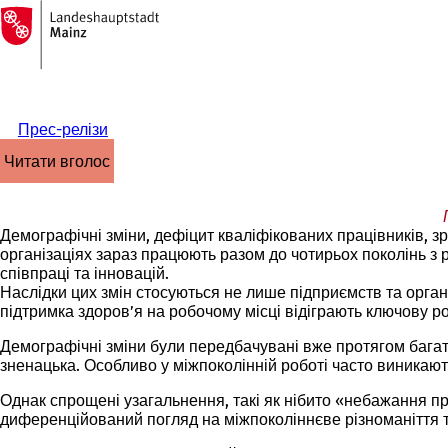
На
головну
Перейти до змісту
сторінку
Прес-релізи
читати вголос
Демографічні зміни, дефіцит кваліфікованих працівників, зр
організаціях зараз працюють разом до чотирьох поколінь з 
співпраці та інновацій.
Наслідки цих змін стосуються не лише підприємств та органі
підтримка здоров’я на робочому місці відіграють ключову р
Демографічні зміни були передбачувані вже протягом багать
зненацька. Особливо у міжпоколінній роботі часто виникають
Однак спрощені узагальнення, такі як нібито «небажання пр
диференційований погляд на міжпоколіннєве різноманіття т