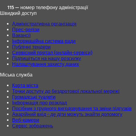
115 — номер телефону адміністрації
Швидкий доступ
Адміністративна організація
Прес-релізи
Вакансії
Інформаційна система ради
Публічні тендери
Сервісний портал (онлайн-сервіси)
Підпишіться на нашу розсилку
Налаштування захисту даних
Міська служба
Карта міста
Точки доступу до бездротової локальної мережі
Громадські туалети
Інформація про розклад
Посібник з грудного вигодовування та зміни підгузків
Аварійний вхід - де діти можуть знайти допомогу
Веб-камери
Сервіс зображень