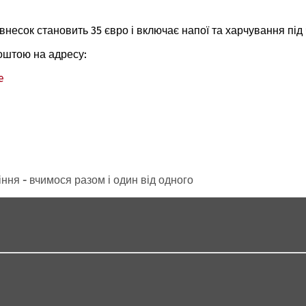
внесок становить 35 євро і включає напої та харчування під
оштою на адресу:
e
ня - вчимося разом і один від одного