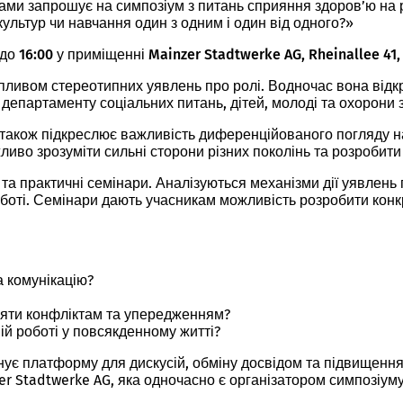
ами запрошує на симпозіум з питань сприяння здоров’ю на р
культур чи навчання один з одним і один від одного?»
 до 16:00 у приміщенні Mainzer Stadtwerke AG, Rheinallee 41,
пливом стереотипних уявлень про ролі. Водночас вона відк
департаменту соціальних питань, дітей, молоді та охорони 
V. також підкреслює важливість диференційованого погляду н
иво зрозуміти сильні сторони різних поколінь та розробити
ії та практичні семінари. Аналізуються механізми дії уявлен
роботі. Семінари дають учасникам можливість розробити конк
 комунікацію?
діяти конфліктам та упередженням?
ій роботі у повсякденному житті?
є платформу для дискусій, обміну досвідом та підвищення к
er Stadtwerke AG, яка одночасно є організатором симпозіуму