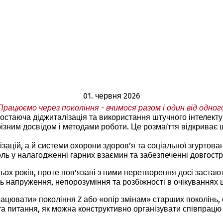
01. червня 2026
Працюємо через покоління - вчимося разом і один від одног
остаюча діджиталізація та використання штучного інтелекту 
різним досвідом і методами роботи. Це розмаїття відкриває
зацій, а й системи охорони здоров’я та соціальної згуртован
оль у налагодженні гарних взаємин та забезпеченні довгостр
ох років, проте пов’язані з ними перетворення досі застают
 напруження, непорозуміння та розбіжності в очікуваннях що
ацювати» покоління Z або «опір змінам» старших поколінь, 
а питання, як можна конструктивно організувати співпрацю 