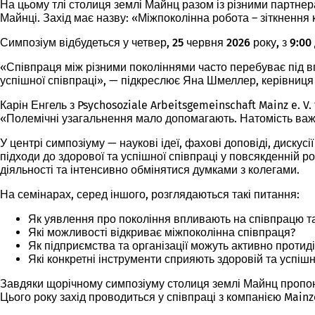
На цьому тлі столиця землі Майнц разом із різними партнер
Майнці. Захід має назву: «Міжпоколінна робота – зіткнення 
Симпозіум відбудеться у четвер, 25 червня 2026 року, з 9:00
«Співпраця між різними поколіннями часто перебуває під в
успішної співпраці», — підкреслює Яна Шмеллер, керівниця 
Карін Енгель з Psychosoziale Arbeitsgemeinschaft Mainz e. 
«Полемічні узагальнення мало допомагають. Натомість важл
У центрі симпозіуму — наукові ідеї, фахові доповіді, дискус
підходи до здорової та успішної співпраці у повсякденній 
діяльності та інтенсивно обмінятися думками з колегами.
На семінарах, серед іншого, розглядаються такі питання:
Як уявлення про покоління впливають на співпрацю та
Які можливості відкриває міжпоколінна співпраця?
Як підприємства та організації можуть активно проти
Які конкретні інструменти сприяють здоровій та успішн
Завдяки щорічному симпозіуму столиця землі Майнц пропону
Цього року захід проводиться у співпраці з компанією Mainz