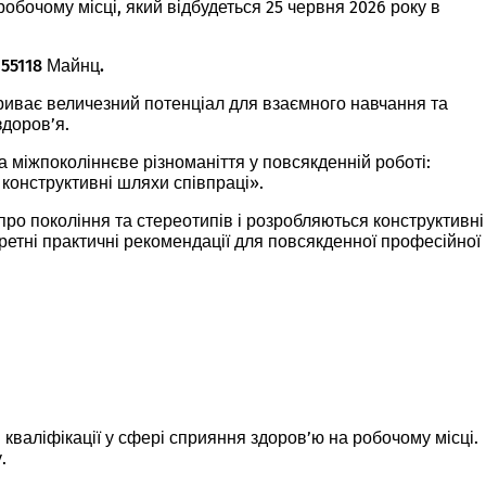
обочому місці, який відбудеться 25 червня 2026 року в
 55118 Майнц.
риває величезний потенціал для взаємного навчання та
здоров’я.
а міжпоколіннєве різноманіття у повсякденній роботі:
 конструктивні шляхи співпраці».
ь про покоління та стереотипів і розробляються конструктивні
ретні практичні рекомендації для повсякденної професійної
валіфікації у сфері сприяння здоров’ю на робочому місці.
.