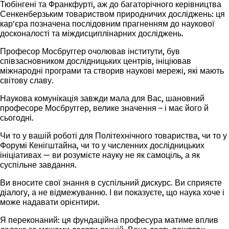
Тюбінгені та Франкфурті, аж до багаторічного керівництва
Сенкенберзьким товариством
природничих досліджень: ця
кар’єра позначена послідовним прагненням до наукової
досконалості та міждисциплінарних досліджень.
Професор Мосбруггер очолював інститути, був
співзасновником дослідницьких центрів, ініціював
міжнародні програми та створив наукові мережі, які мають
світову славу.
Наукова комунікація
завжди мала для Вас, шановний
професоре Мосбруггер, велике значення – і має його й
сьогодні.
Чи то у вашій роботі для Політехнічного товариства, чи то у
Форумі Кенігштайна, чи то у численних дослідницьких
ініціативах — ви розумієте науку не як самоціль, а як
суспільне завдання
.
Ви вносите свої знання в суспільний дискурс. Ви сприяєте
діалогу, а не відмежуванню. І ви показуєте, що наука хоче і
може надавати орієнтири.
Я переконаний: ця фундаційна професура матиме вплив