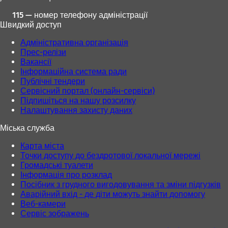
115 — номер телефону адміністрації
Швидкий доступ
Адміністративна організація
Прес-релізи
Вакансії
Інформаційна система ради
Публічні тендери
Сервісний портал (онлайн-сервіси)
Підпишіться на нашу розсилку
Налаштування захисту даних
Міська служба
Карта міста
Точки доступу до бездротової локальної мережі
Громадські туалети
Інформація про розклад
Посібник з грудного вигодовування та зміни підгузків
Аварійний вхід - де діти можуть знайти допомогу
Веб-камери
Сервіс зображень