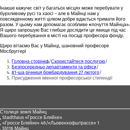
Інакше кажучи: світ у багатьох місцях може перебувати у
бурхливому русі та хаосі – але в Майнці нам у
повсякденному житті цілком добре вдається тримати його
разом. У цьому нам допомагає особливе
«почуття
Майнца».
Я щиро запрошую Вас глибше дослідити це явище під час
Вашого перебування в місті на посаді професора фонду.
Щиро вітаємо Вас у Майнці, шановний професоре
Мосбруггер!
Ти
Головна сторінка
Скористайтеся послугою
тут:
Безпосередньо департаменти та офіси
81-ша річниця бомбардування 27 лютого
Присудження іменної професорської стипендії
Зона
для
ніг
Столиця землі Майнц
,
Stadthaus «Гроссе Бляйхе»
, «Гроссе Бляйхе» 46/«Льовенхофштрассе» 1
, 55116 Майнц