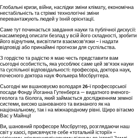
Глобальні кризи, війни, наслідки зміни клімату, економічна
нестабільність та стрімкі технологічні зміни
перевантажують людей у їхній орієнтації.
Саме тут починається завдання науки та публічної дискусії:
насамперед описати безлад у всій його складності, зробити
його відчутним, висвітлити взаємозв’язки – і надати
відповіді або принаймні прогнози для суспільства.
З гордістю та радістю я маю честь представити вам
сьогодні особистість, яка уособлює саме цей зв’язок науки
та суспільної відповідальності: професора, доктора наук,
почесного доктора наук Фолькера Мосбруггера.
Сьогодні ми вшановуємо володаря
26-ї професорської
посади
Фонду Йоганна Гутенберга
— видатного вченого-
геолога та біолога, який займається дослідженням земної
системи, високо шанованого та визнаного як на
національному, так і на міжнародному рівні. Щиро вітаємо
Вас у Майнці!
Ви, шановний професоре Мосбруггер, розглядаючи наш
світ у хаосі, присвячуєте себе «тотальній історії» –