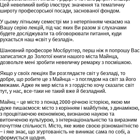
Цей невеликий вибір ілюструє значення та тематичну
широту професорської посади, заснованої фондом.
У цьому літньому семестрі ми з нетерпінням чекаємо на
Вашу серію лекцій, під час яких Ви разом зі слухачами
будете досліджувати та обговорювати питання, куди
рухається наш
«світ у безладі
».
Шановний професоре Мосбруггер, перш ніж я попрошу Вас
записатися до Золотої книги нашого міста Майнца,
дозвольте мені зробити невеличку ремарку з посмішкою.
Якщо у своїх лекціях Ви розглядаєте світ у безладі, то
добре, що робите це з Майнца – з поглядом на світ за його
межами. Адже як мер міста я з гордістю хочу сказати: світ
тут, у нас, все-таки не такий вже й безладний.
Майнц – це місто з понад 2000-річною історією, якою ми
дуже пишаємося: місто з корінням і майбутнім, з динамікою,
з процвітаючою економікою, визнаною наукою та
витонченою культурою, з інтернаціональністю та виразним
почуттям спільності. Місто, яке живе своєю різноманітністю
– і яке знає, що згуртованість не виникає сама по собі, а
формується щодня.