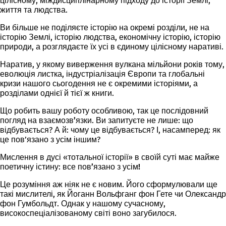
цілісному, міждисциплінарному підходу до історії Землі,
життя та людства.
Ви більше не поділяєте історію на окремі розділи, не на
історію Землі, історію людства, економічну історію, історію
природи, а розглядаєте їх усі в єдиному
цілісному наративі
.
Наратив, у якому виверження вулкана мільйони років тому,
еволюція листка, індустріалізація Європи та глобальні
кризи нашого сьогодення не є окремими історіями, а
розділами однієї й тієї ж книги.
Що робить вашу роботу особливою, так це послідовний
погляд на взаємозв’язки
. Ви запитуєте не лише: що
відбувається? А й: чому це відбувається? І, насамперед: як
це пов’язано з усім іншим?
Мислення в дусі «тотальної історії» в своїй суті має майже
поетичну істину:
все пов’язано з усім!
Це розуміння аж ніяк не є новим. Його сформулювали ще
такі мислителі, як Йоганн Вольфганг фон Гете чи Олександр
фон Гумбольдт. Однак у нашому сучасному,
високоспеціалізованому світі воно загубилося.