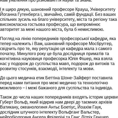
нам уявлення про різноманіття науки та знань.
І я щиро дякую, шановний професоре Крауш, Університету
Йоганна Гутенберга
і, звичайно, самій
фундації
. Без ваших
спільних зусиль на благо університету, міста та регіону така
висококласна гостьова професура, що випромінює
авторитет за межі нашого міста, була б немислимою.
Погляд на лінію попередників
професорської кафедри, яка
тепер належить і Вам, шановний професоре Мосбруггер,
свідчить про те, яку репутацію ця кафедра мала з самого
початку. Минулого року це була дослідниця приматів та
когнітивна науковиця професорка Юлія Фішер, яка взяла
нас у подорож до суспільства мавп, подорож до витоків та
розвитку стосунків, взаємодії, інтелекту та мови.
До цього медична етик Беттіна Шоне-Зайферт поставила
перед нами питання про межі медично та технологічно
можливого – і межі бажаного для суспільства та індивіда.
Також до числа наших попередників входять історик церкви
Губерт Вольф, який відкрив нам двері до таємних архівів
Ватикану, океанологиня Антьє Боетіус, Йоахім Гаук,
дослідник штучного інтелекту Вольфганг Вальстер,
нейробіологиня Ангела Фрідерічі та Ганс Дітріх Геншер.