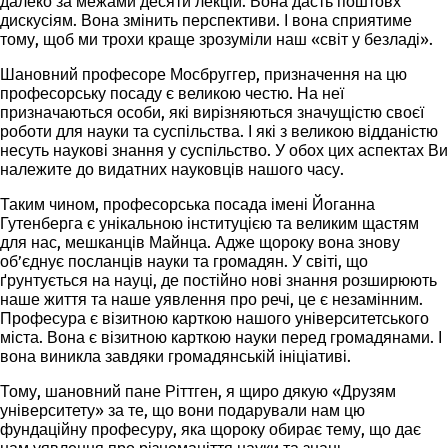
далеко за межами десяти лекцій. Вона дасть поштовх
дискусіям. Вона змінить перспективи. І вона сприятиме
тому, щоб ми трохи краще зрозуміли наш «світ у безладі».
Шановний професоре Мосбруггер, призначення на цю
професорську посаду є великою честю. На неї
призначаються особи, які вирізняються значущістю своєї
роботи для науки та суспільства. І які з великою відданістю
несуть наукові знання у суспільство. У обох цих аспектах Ви
належите до видатних науковців нашого часу.
Таким чином, професорська посада імені Йоганна
Гутенберга є унікальною інституцією та великим щастям
для нас, мешканців Майнца. Адже щороку вона знову
об’єднує посланців науки та громадян. У світі, що
ґрунтується на науці, де постійно нові знання розширюють
наше життя та наше уявлення про речі, це є незамінним.
Професура є візитною
карткою
нашого університетського
міста. Вона є візитною карткою науки перед громадянами. І
вона виникла завдяки громадянській ініціативі.
Тому, шановний пане Ріттген, я щиро дякую «Друзям
університету» за те, що вони подарували нам цю
фундаційну професуру, яка щороку обирає тему, що дає