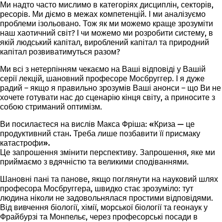
Ми надто часто мислимо в категоріях дисциплін, секторів,
ресорів. Ми діємо в межах компетенцій. І ми аналізуємо
проблеми ізольовано. Тож як ми можемо краще зрозуміти
наш хаотичний світ? І чи можемо ми розробити систему, в
якій людський капітал, вироблений капітал та природний
капітал розвиватимуться разом?
Ми всі з нетерпінням чекаємо на Ваші
відповіді у Вашій
серії лекцій
, шановний професоре Мосбруггер. І я дуже
радий – якщо я правильно зрозумів Ваші анонси – що Ви не
хочете готувати нас до сценарію кінця світу, а приносите з
собою стриманий оптимізм.
Ви посилаєтеся на вислів Макса Фріша:
«Криза —
це
продуктивний стан. Треба лише позбавити її присмаку
катастрофи».
Це запрошення змінити перспективу. Запрошення, яке ми
приймаємо з вдячністю та великими сподіваннями.
Шановні пані та панове, якщо поглянути на
науковий шлях
професора Мосбруггера, швидко стає зрозуміло: тут
людина ніколи не задовольнялася простими відповідями.
Від вивчення біології, хімії, морської біології та геонаук у
Фрайбурзі та Монпельє, через
професорські посади
в