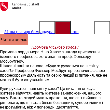
На
головну
Перейти до змісту
сторінку
81-ша річниця бомбардування 27 лютого
читати вголос
Промова міського голови
Промова лорда-мера Ніно Хаазе з нагоди присвоєння
іменного професорського звання проф. Фолькеру
Мосбруггеру.
Шановні пані та панове,
«Куди ж рухається наш світ у
хаосі?»
Професор Фолькер Мосбруггер розпочинає свою
професорську діяльність та серію лекцій із питання, яке не
могло б бути актуальнішим.
Куди рухається наш світ у хаосі? Це питання описує
життєве відчуття, навіть життєве занепокоєння, нашого
часу. Багато людей мають враження, що
світ
вийшов
із
рівноваги
; що він став більш безладним, суперечливим і
незрозумілим, ніж у попередні десятиліття.