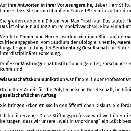
Auf Ihre
Antworten in Ihrer Vorlesungsreihe
, lieber Herr Stif
habe – dass Sie uns nicht auf ein Endzeit-Szenario vorbereit
Sie greifen dabei ein Diktum von Max Frisch auf. Das lautet:
"K
Das ist eine Einladung zum Perspektivwechsel. Eine Einladun
Verehrte Damen und Herren, werfen wir einen Blick auf den
w
zufriedengegeben. Vom Studium der Biologie, Chemie, Meeres
langjährigen Leitung der
Senckenberg Gesellschaft
für Natur
interdisziplinärer Forschung.
Professor Mosbrugger hat Institutionen geleitet, Forschungs
Ruhm sind.
Wissenschaftskommunikation
war für Sie, lieber Professor 
Ob in Ihrer Arbeit für die Polytechnische Gesellschaft, im Kö
gesellschaftlichen Auftrag
.
Sie bringen Erkenntnisse in den öffentlichen Diskurs. Sie för
Ich bin überzeugt: Diese Stiftungsprofessur wird weit über di
beitragen, dass wir unsere „Welt in Unordnung“ ein Stück bes