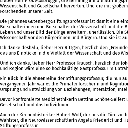
Lieber Herr Prof. Mosbrugger, die Berufung auf die Stiftungspr
Wissenschaft und Gesellschaft hervortun. Und die mit großem
Forschenden unserer Zeit.
Die Johannes Gutenberg-Stiftungsprofessur ist damit eine einz
Botschafterinnen und Botschafter der Wissenschaft und die Bü
Leben und unser Bild der Dinge erweitern, unerlässlich. Die St
Wissenschaft vor den Bürgerinnen und Bürgern. Und sie ist 
Ich danke deshalb, lieber Herr Rittgen, herzlich den „Freunde
das uns Einblicke in die Vielfalt der Wissenschaft und des Wis
Und ich danke, lieber Herr Professor Krausch, herzlich der
Joh
und Region wäre eine so hochkarätige Gastprofessur mit Strah
Ein
Blick in die Ahnenreihe
der Stiftungsprofessur, die nun au
vergangenen Jahr war es die Primatenforscherin und Kognitions
Ursprung und Entwicklung von Beziehungen, Interaktion, Intel
Davor konfrontierte Medizinethikerin Bettina Schöne-Seifer
Gesellschaft und das Individuum.
Auch der Kirchenhistoriker Hubert Wolf, der uns die Türe zu 
Wahlster, die Neurowissenschaftlerin Angela Friederici und H
Stiftungsprofessur.