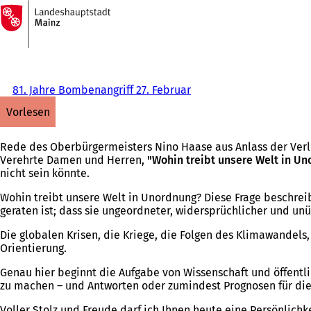
Zur
Startseite
Inhalt anspringen
81. Jahre Bombenangriff 27. Februar
vorlesen
Rede des Oberbürgermeisters Nino Haase aus Anlass der Verleih
Verehrte Damen und Herren,
"Wohin treibt unsere Welt in U
nicht sein könnte.
Wohin treibt unsere Welt in Unordnung? Diese Frage beschreib
geraten ist; dass sie ungeordneter, widersprüchlicher und unüb
Die globalen Krisen, die Kriege, die Folgen des Klimawandels
Orientierung.
Genau hier beginnt die Aufgabe von Wissenschaft und öffentl
zu machen – und Antworten oder zumindest Prognosen für die 
Voller Stolz und Freude darf ich Ihnen heute eine Persönlichke