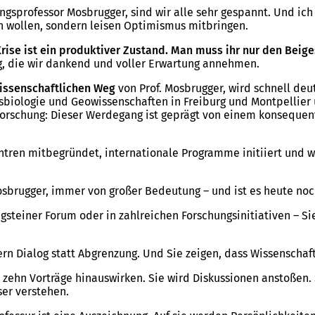
tungsprofessor Mosbrugger, sind wir alle sehr gespannt. Und ic
en wollen, sondern leisen Optimismus mitbringen.
rise ist ein produktiver Zustand. Man muss ihr nur den Bei
g, die wir dankend und voller Erwartung annehmen.
issenschaftlichen Weg
von Prof. Mosbrugger, wird schnell deu
biologie und Geowissenschaften in Freiburg und Montpellier
forschung: Dieser Werdegang ist geprägt von einem konsequen
zentren mitbegründet, internationale Programme initiiert und
Mosbrugger, immer von großer Bedeutung – und ist es heute noc
nigsteiner Forum oder in zahlreichen Forschungsinitiativen – S
dern Dialog statt Abgrenzung. Und Sie zeigen, dass Wissenschaf
e zehn Vorträge hinauswirken. Sie wird Diskussionen anstoßen.
ser verstehen.