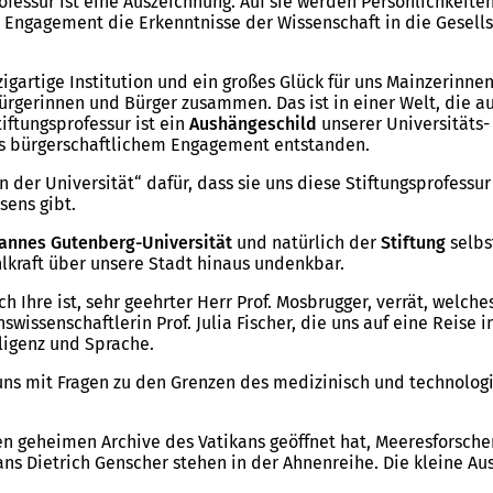
ofessur ist eine Auszeichnung. Auf sie werden Persönlichkeiten
 Engagement die Erkenntnisse der Wissenschaft in die Gesell
igartige Institution und ein großes Glück für uns Mainzerinnen
rgerinnen und Bürger zusammen. Das ist in einer Welt, die auf
iftungsprofessur ist ein
Aushängeschild
unserer Universitäts-
aus bürgerschaftlichem Engagement entstanden.
n der Universität“ dafür, dass sie uns diese Stiftungsprofessu
sens gibt.
annes Gutenberg-Universität
und natürlich der
Stiftung
selbs
lkraft über unsere Stadt hinaus undenkbar.
ch Ihre ist, sehr geehrter Herr Prof. Mosbrugger, verrät, wel
wissenschaftlerin Prof. Julia Fischer, die uns auf eine Reise
ligenz und Sprache.
t uns mit Fragen zu den Grenzen des medizinisch und technol
den geheimen Archive des Vatikans geöffnet hat, Meeresforsche
ans Dietrich Genscher stehen in der Ahnenreihe. Die kleine A