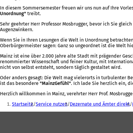
In diesem Sommersemester freuen wir uns nun auf Ihre Vorles
Unordnung"
treibt.
Sehr geehrter Herr Professor Mosbrugger, bevor ich Sie gleich
Augenzwinkern.
Wenn Sie in Ihren Lesungen die Welt in Unordnung betrachten, 
Oberbürgermeister sagen: Ganz so ungeordnet ist die Welt hie
Mainz ist eine über 2.000 Jahre alte Stadt mit prägender Gesch
renommierter Wissenschaft und feiner Kultur, mit Internation
nicht von selbst entsteht, sondern täglich gestaltet wird.
Oder anders gesagt: Die Welt mag vielerorts in turbulenter B
ist das besondere
"MainzGefühl"
. Ich lade Sie herzlich ein,
Herzlich willkommen in Mainz, verehrter Herr Prof. Mosbrugge
Sie
Startseite
Service nutzen
Dezernate und Ämter direkt
befinden
Fußbereich
sich
hier: