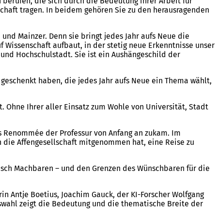
 berufen, die sich durch die Bedeutung ihrer Arbeit für
schaft tragen. In beidem gehören Sie zu den herausragenden
 und Mainzer. Denn sie bringt jedes Jahr aufs Neue die
 Wissenschaft aufbaut, in der stetig neue Erkenntnisse unser
 und Hochschulstadt. Sie ist ein Aushängeschild der
r geschenkt haben, die jedes Jahr aufs Neue ein Thema wählt,
t. Ohne Ihrer aller Einsatz zum Wohle von Universität, Stadt
ches Renommée der Professur von Anfang an zukam. Im
 in die Affengesellschaft mitgenommen hat, eine Reise zu
ogisch Machbaren – und den Grenzen des Wünschbaren für die
rin Antje Boetius, Joachim Gauck, der KI-Forscher Wolfgang
uswahl zeigt die Bedeutung und die thematische Breite der