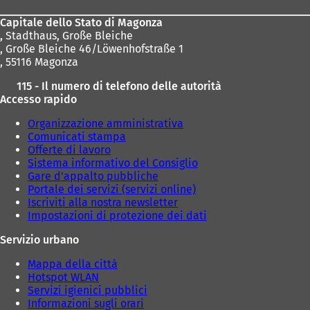
piedi
Capitale dello Stato di Magonza
,
Stadthaus, Große Bleiche
, Große Bleiche 46/Löwenhofstraße 1
, 55116 Magonza
115 - Il numero di telefono delle autorità
Accesso rapido
Organizzazione amministrativa
Comunicati stampa
Offerte di lavoro
Sistema informativo del Consiglio
Gare d'appalto pubbliche
Portale dei servizi (servizi online)
Iscriviti alla nostra newsletter
Impostazioni di protezione dei dati
Servizio urbano
Mappa della città
Hotspot WLAN
Servizi igienici pubblici
Informazioni sugli orari