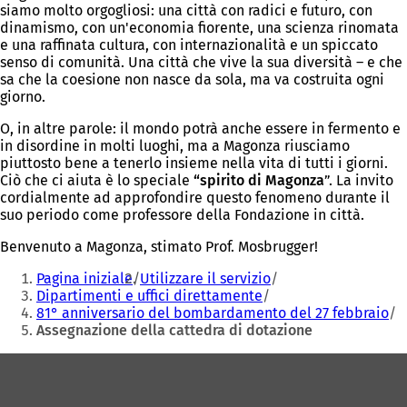
siamo molto orgogliosi: una città con radici e futuro, con
dinamismo, con un'economia fiorente, una scienza rinomata
e una raffinata cultura, con internazionalità e un spiccato
senso di comunità. Una città che vive la sua diversità – e che
sa che la coesione non nasce da sola, ma va costruita ogni
giorno.
O, in altre parole: il mondo potrà anche essere in fermento e
in disordine in molti luoghi, ma a Magonza riusciamo
piuttosto bene a tenerlo insieme nella vita di tutti i giorni.
Ciò che ci aiuta è lo speciale
“spirito di Magonza
”. La invito
cordialmente ad approfondire questo fenomeno durante il
suo periodo come professore della Fondazione in città.
Benvenuto a Magonza, stimato Prof. Mosbrugger!
Siete
Pagina iniziale
Utilizzare il servizio
qui:
Dipartimenti e uffici direttamente
81° anniversario del bombardamento del 27 febbraio
Assegnazione della cattedra di dotazione
Area
dei