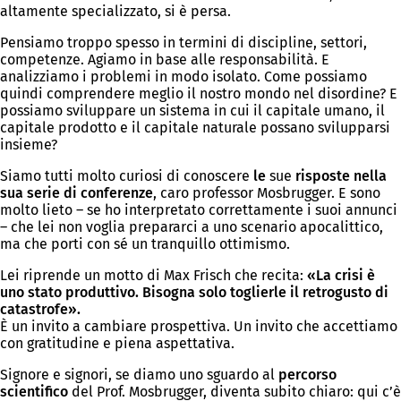
altamente specializzato, si è persa.
Pensiamo troppo spesso in termini di discipline, settori,
competenze. Agiamo in base alle responsabilità. E
analizziamo i problemi in modo isolato. Come possiamo
quindi comprendere meglio il nostro mondo nel disordine? E
possiamo sviluppare un sistema in cui il capitale umano, il
capitale prodotto e il capitale naturale possano svilupparsi
insieme?
Siamo tutti molto curiosi di conoscere
le
sue
risposte nella
sua serie di conferenze
, caro professor Mosbrugger. E sono
molto lieto – se ho interpretato correttamente i suoi annunci
– che lei non voglia prepararci a uno scenario apocalittico,
ma che porti con sé un tranquillo ottimismo.
Lei riprende un motto di Max Frisch che recita:
«La crisi è
uno stato produttivo. Bisogna solo toglierle il retrogusto di
catastrofe».
È un invito a cambiare prospettiva. Un invito che accettiamo
con gratitudine e piena aspettativa.
Signore e signori, se diamo uno sguardo al
percorso
scientifico
del Prof. Mosbrugger, diventa subito chiaro: qui c’è