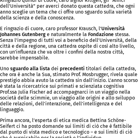
Ringrazio quindi di cuore, caro signor Rittgen, gli “Amici
dell’Università” per averci donato questa cattedra, che ogni
anno sceglie un tema che ci offre uno sguardo sulla varietà
della scienza e della conoscenza.
E ringrazio di cuore, caro professor Krausch, l’
Università
Johannes Gutenberg
e naturalmente la
Fondazione
stessa.
Senza l’impegno di tutti voi a beneficio dell’Università, della
città e della regione, una cattedra ospite di così alto livello,
con un’influenza che va oltre i confini della nostra città,
sarebbe impensabile.
Uno
sguardo alla lista
dei
precedenti
titolari della cattedra,
che ora è anche la Sua, stimato Prof. Mosbrugger, rivela quale
prestigio abbia avuto la cattedra sin dall’inizio. L'anno scorso
è stata la ricercatrice sui primati e scienziata cognitiva
Prof.ssa Julia Fischer ad accompagnarci in un viaggio nella
società delle scimmie, un viaggio alle origini e allo sviluppo
delle relazioni, dell'interazione, dell'intelligenza e del
linguaggio.
Prima ancora, l’esperta di etica medica Bettina Schöne-
Seifert ci ha posto domande sui limiti di ciò che è fattibile
dal punto di vista medico e tecnologico – e sui limiti di ciò
che è auspicabile per la società e l’individuo.