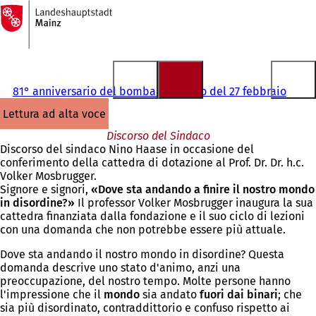
Alla
pagina
Vai al contenuto
iniziale
81° anniversario del bombardamento del 27 febbraio
lettura ad alta voce
Discorso del Sindaco
Discorso del sindaco Nino Haase in occasione del
conferimento della cattedra di dotazione al Prof. Dr. Dr. h.c.
Volker Mosbrugger.
Signore e signori,
«Dove sta andando a finire il nostro mondo
in disordine?»
Il professor Volker Mosbrugger inaugura la sua
cattedra finanziata dalla fondazione e il suo ciclo di lezioni
con una domanda che non potrebbe essere più attuale.
Dove sta andando il nostro mondo in disordine? Questa
domanda descrive uno stato d'animo, anzi una
preoccupazione, del nostro tempo. Molte persone hanno
l'impressione che il
mondo
sia andato
fuori dai binari
; che
sia più disordinato, contraddittorio e confuso rispetto ai