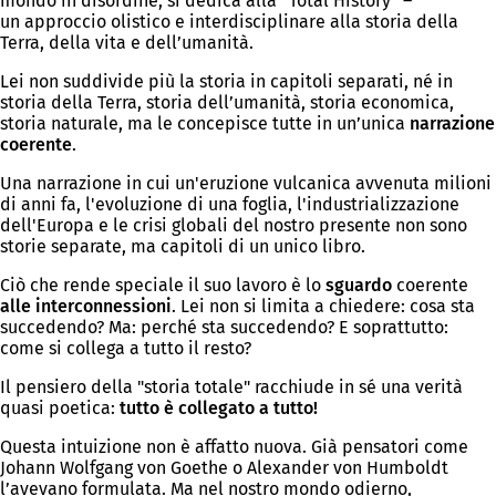
mondo in disordine, si dedica alla “Total History” –
un approccio olistico e interdisciplinare alla storia della
Terra, della vita e dell’umanità.
Lei non suddivide più la storia in capitoli separati, né in
storia della Terra, storia dell’umanità, storia economica,
storia naturale, ma le concepisce tutte in un’unica
narrazione
coerente
.
Una narrazione in cui un'eruzione vulcanica avvenuta milioni
di anni fa, l'evoluzione di una foglia, l'industrializzazione
dell'Europa e le crisi globali del nostro presente non sono
storie separate, ma capitoli di un unico libro.
Ciò che rende speciale il suo lavoro è lo
sguardo
coerente
alle interconnessioni
. Lei non si limita a chiedere: cosa sta
succedendo? Ma: perché sta succedendo? E soprattutto:
come si collega a tutto il resto?
Il pensiero della "storia totale" racchiude in sé una verità
quasi poetica:
tutto è collegato a tutto!
Questa intuizione non è affatto nuova. Già pensatori come
Johann Wolfgang von Goethe o Alexander von Humboldt
l’avevano formulata. Ma nel nostro mondo odierno,