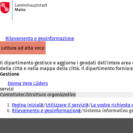
Alla
pagina
Vai al contenuto
iniziale
Rilevamento e geoinformazione
lettura ad alta voce
Il dipartimento gestisce e aggiorna i geodati dell'intera are
della città e nella mappa della città. Il dipartimento fornisc
Gestione
Donna Vera Lüders
servizi
Contattateci
Struttura organizzativa
Siete
Pagina iniziale
Utilizzare il servizio
La vostra richiesta 
qui:
Rilevamento e geoinformazione
Sistema informativo ge
Area
dei