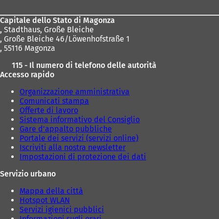
piedi
Capitale dello Stato di Magonza
,
Stadthaus, Große Bleiche
, Große Bleiche 46/Löwenhofstraße 1
, 55116 Magonza
115 - Il numero di telefono delle autorità
Accesso rapido
Organizzazione amministrativa
Comunicati stampa
Offerte di lavoro
Sistema informativo del Consiglio
Gare d'appalto pubbliche
Portale dei servizi (servizi online)
Iscriviti alla nostra newsletter
Impostazioni di protezione dei dati
Servizio urbano
Mappa della città
Hotspot WLAN
Servizi igienici pubblici
Informazioni sugli orari