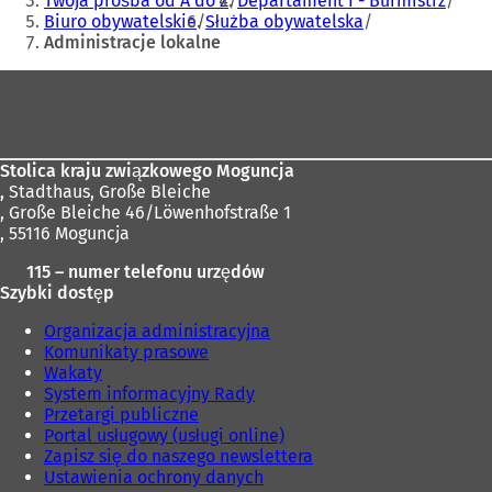
Twoja prośba od A do Z
Departament I - Burmistrz
Biuro obywatelskie
Służba obywatelska
Administracje lokalne
Obszar
stóp
Stolica kraju związkowego Moguncja
,
Stadthaus, Große Bleiche
, Große Bleiche 46/Löwenhofstraße 1
, 55116 Moguncja
115 – numer telefonu urzędów
Szybki dostęp
Organizacja administracyjna
Komunikaty prasowe
Wakaty
System informacyjny Rady
Przetargi publiczne
Portal usługowy (usługi online)
Zapisz się do naszego newslettera
Ustawienia ochrony danych