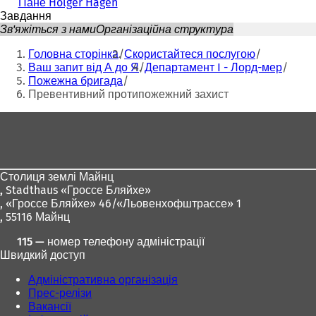
Пане Holger Hagen
Завдання
Зв'яжіться з нами
Організаційна структура
Ти
Головна сторінка
Скористайтеся послугою
тут:
Ваш запит від А до Я
Департамент I - Лорд-мер
Пожежна бригада
Превентивний протипожежний захист
Зона
для
ніг
Столиця землі Майнц
,
Stadthaus «Гроссе Бляйхе»
, «Гроссе Бляйхе» 46/«Льовенхофштрассе» 1
, 55116 Майнц
115 — номер телефону адміністрації
Швидкий доступ
Адміністративна організація
Прес-релізи
Вакансії