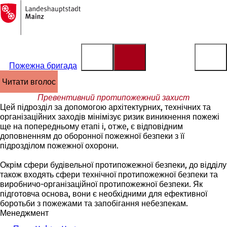
На
головну
Перейти до змісту
сторінку
Пожежна бригада
читати вголос
Превентивний протипожежний захист
Цей підрозділ за допомогою архітектурних, технічних та
організаційних заходів мінімізує ризик виникнення пожежі
ще на попередньому етапі і, отже, є відповідним
доповненням до оборонної пожежної безпеки з її
підрозділом пожежної охорони.
Окрім сфери будівельної протипожежної безпеки, до відділу
також входять сфери технічної протипожежної безпеки та
виробничо-організаційної протипожежної безпеки. Як
підготовча основа, вони є необхідними для ефективної
боротьби з пожежами та запобігання небезпекам.
Менеджмент