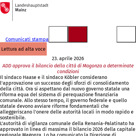
Alla
pagina
Vai al contenuto
iniziale
Comunicati stampa
lettura ad alta voce
23. aprile 2026
ADD approva il bilancio della città di Magonza a determinate
condizioni
Il sindaco Haase e il sindaco Köbler considerano
l'approvazione un successo degli sforzi di consolidamento
della città. Ora si aspettano dal nuovo governo statale una
riforma equa del sistema di perequazione finanziaria
comunale. Allo stesso tempo, il governo federale e quello
statale devono avviare riforme fondamentali che
alleggeriscano l'onere delle autorità locali in modo rapido e
sostenibile.
L'autorità di vigilanza comunale della Renania-Palatinato ha
approvato in linea di massima il bilancio 2026 della capitale
regionale Magonza. Lo ha comunicato la Direzione di