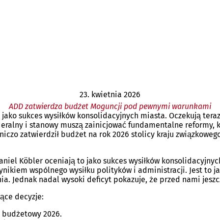
23. kwietnia 2026
ADD zatwierdza budżet Moguncji pod pewnymi warunkami
e jako sukces wysiłków konsolidacyjnych miasta. Oczekują te
ralny i stanowy muszą zainicjować fundamentalne reformy, kt
zo zatwierdził budżet na rok 2026 stolicy kraju związkowego,
Daniel Köbler oceniają to jako sukces wysiłków konsolidacyjny
ikiem wspólnego wysiłku polityków i administracji. Jest to j
ia. Jednak nadal wysoki deficyt pokazuje, że przed nami jeszc
ące decyzje:
k budżetowy 2026.