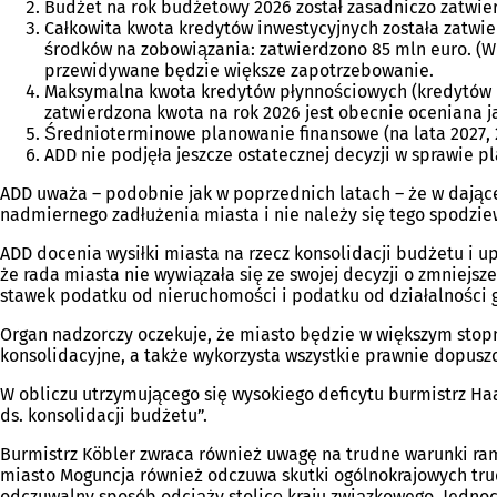
Budżet na rok budżetowy 2026 został zasadniczo zatwie
Całkowita kwota kredytów inwestycyjnych została zatwie
środków na zobowiązania: zatwierdzono 85 mln euro. (W
przewidywane będzie większe zapotrzebowanie.
Maksymalna kwota kredytów płynnościowych (kredytów ka
zatwierdzona kwota na rok 2026 jest obecnie oceniana j
Średnioterminowe planowanie finansowe (na lata 2027,
ADD nie podjęła jeszcze ostatecznej decyzji w sprawie p
ADD uważa – podobnie jak w poprzednich latach – że w dające
nadmiernego zadłużenia miasta i nie należy się tego spodziew
ADD docenia wysiłki miasta na rzecz konsolidacji budżetu i 
że rada miasta nie wywiązała się ze swojej decyzji o zmnie
stawek podatku od nieruchomości i podatku od działalności 
Organ nadzorczy oczekuje, że miasto będzie w większym stop
konsolidacyjne, a także wykorzysta wszystkie prawnie dopus
W obliczu utrzymującego się wysokiego deficytu burmistrz Haa
ds. konsolidacji budżetu”.
Burmistrz Köbler zwraca również uwagę na trudne warunki ra
miasto Moguncja również odczuwa skutki ogólnokrajowych tru
odczuwalny sposób odciąży stolicę kraju związkowego. Jedno