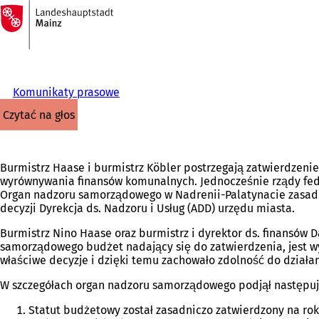
Do
strony
Przejdź do treści
głównej
Komunikaty prasowe
czytać na głos
Burmistrz Haase i burmistrz Köbler postrzegają zatwierdzeni
wyrównywania finansów komunalnych. Jednocześnie rządy fede
Organ nadzoru samorządowego w Nadrenii-Palatynacie zasadnic
decyzji Dyrekcja ds. Nadzoru i Usług (ADD) urzędu miasta.
Burmistrz Nino Haase oraz burmistrz i dyrektor ds. finansów 
samorządowego budżet nadający się do zatwierdzenia, jest wyn
właściwe decyzje i dzięki temu zachowało zdolność do działan
W szczegółach organ nadzoru samorządowego podjął następuj
Statut budżetowy został zasadniczo zatwierdzony na ro