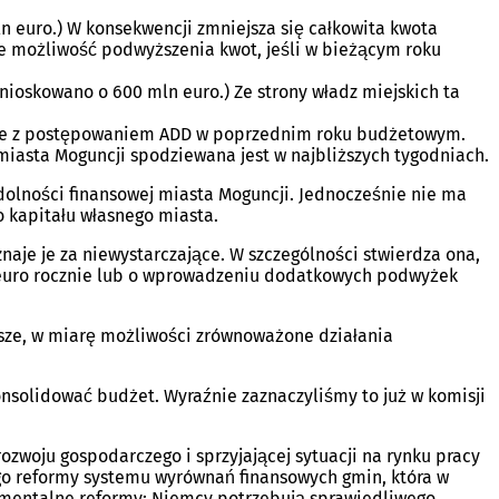
n euro.) W konsekwencji zmniejsza się całkowita kwota
e możliwość podwyższenia kwot, jeśli w bieżącym roku
ioskowano o 600 mln euro.) Ze strony władz miejskich ta
godne z postępowaniem ADD w poprzednim roku budżetowym.
y miasta Moguncji spodziewana jest w najbliższych tygodniach.
zdolności finansowej miasta Moguncji. Jednocześnie nie ma
o kapitału własnego miasta.
aje je za niewystarczające. W szczególności stwierdza ona,
ln euro rocznie lub o wprowadzeniu dodatkowych podwyżek
lsze, w miarę możliwości zrównoważone działania
onsolidować budżet. Wyraźnie zaznaczyliśmy to już w komisji
woju gospodarczego i sprzyjającej sytuacji na rynku pracy
go reformy systemu wyrównań finansowych gmin, która w
damentalne reformy: Niemcy potrzebują sprawiedliwego