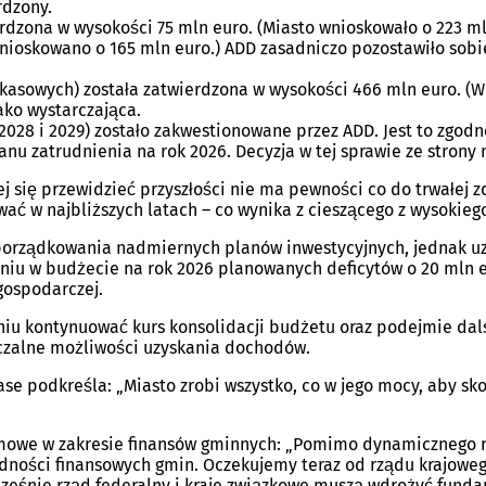
rdzony.
rdzona w wysokości 75 mln euro. (Miasto wnioskowało o 223 ml
nioskowano o 165 mln euro.) ADD zasadniczo pozostawiło sobi
sowych) została zatwierdzona w wysokości 466 mln euro. (Wn
ako wystarczająca.
 2028 i 2029) zostało zakwestionowane przez ADD. Jest to z
lanu zatrudnienia na rok 2026. Decyzja w tej sprawie ze stron
j się przewidzieć przyszłości nie ma pewności co do trwałej 
ać w najbliższych latach – co wynika z cieszącego z wysokieg
uporządkowania nadmiernych planów inwestycyjnych, jednak uzn
jszeniu w budżecie na rok 2026 planowanych deficytów o 20 m
gospodarczej.
niu kontynuować kurs konsolidacji budżetu oraz podejmie da
zczalne możliwości uzyskania dochodów.
se podkreśla: „Miasto zrobi wszystko, co w jego mocy, aby sk
mowe w zakresie finansów gminnych: „Pomimo dynamicznego roz
dności finansowych gmin. Oczekujemy teraz od rządu krajowe
cześnie rząd federalny i kraje związkowe muszą wdrożyć fun