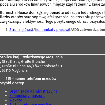
podziału środków finansowych między rząd federalny, kraje zw
Burmistrz Haase domaga się ponadto od rządu federalnego i 
liczby etatów oraz poprawę efektywności na szczeblu państw
zwiększający efektywność. Tego pozytywnego obrazu przyszłoś
Jesteś
Strona główna
Komunikaty prasowe
ADD zatwierdza b
tutaj:
Obszar
stóp
Stolica kraju związkowego Moguncja
,
Stadthaus, Große Bleiche
, Große Bleiche 46/Löwenhofstraße 1
, 55116 Moguncja
115 – numer telefonu urzędów
Szybki dostęp
Organizacja administracyjna
Komunikaty prasowe
Wakaty
System informacyjny Rady