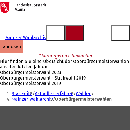
Zur
Startseite
Inhalt anspringen
Mainzer Wahlarchiv
vorlesen
Oberbürgermeisterwahlen
Hier finden Sie eine Übersicht der Oberbürgermeisterwahlen
aus den letzten Jahren.
Oberbürgermeisterwahl 2023
Oberbürgermeisterwahl - Stichwahl 2019
Oberbürgermeisterwahl 2019
Sie
Startseite
Aktuelles erfahren
Wahlen
befinden
Mainzer Wahlarchiv
Oberbürgermeisterwahlen
sich
Fußbereich
hier: