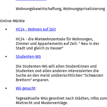
T
m
n
Ö
a
n
e
f
Wohnungsbewirtschaftung, Wohnungsprivatisierung
b
e
i
f
)
u
n
n
Online-Märkte
e
e
e
n
m
t
HC24 - Wohnen auf Zeit
(
T
n
i
Ö
a
e
n
f
HC24 - die Mietwohnzentrale für Wohnungen,
b
u
e
f
Zimmer und Appartements auf Zeit: " Neu in der
)
e
i
n
Stadt und gleich zu Hause!"
n
n
e
T
e
t
Studenten-WG
(
a
m
i
Ö
b
n
n
f
Die Studenten-WG will allen Studentinnen und
)
e
e
f
Studenten und allen anderen Interessierten die
u
i
n
Suche an den meist unübersichtlichen "Schwarzen
e
n
e
Brettern" ersparen.
n
e
t
T
m
i
WG gesucht
(
a
n
n
Ö
b
e
e
f
Tagesaktuelle WGs geordnet nach Städten, Infos zum
)
u
i
f
Mietrecht und Musterverträge.
e
n
n