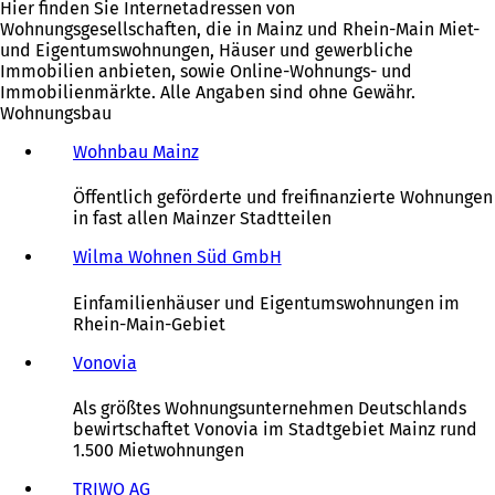
Hier finden Sie Internetadressen von
Wohnungsgesellschaften, die in Mainz und Rhein-Main Miet-
und Eigentumswohnungen, Häuser und gewerbliche
Immobilien anbieten, sowie Online-Wohnungs- und
Immobilienmärkte. Alle Angaben sind ohne Gewähr.
Wohnungsbau
Wohnbau Mainz
(
Ö
f
Öffentlich geförderte und freifinanzierte Wohnungen
f
in fast allen Mainzer Stadtteilen
n
e
Wilma Wohnen Süd GmbH
(
t
Ö
i
f
Einfamilienhäuser und Eigentumswohnungen im
n
f
Rhein-Main-Gebiet
e
n
i
e
Vonovia
(
n
t
Ö
e
i
f
Als größtes Wohnungsunternehmen Deutschlands
m
n
f
bewirtschaftet Vonovia im Stadtgebiet Mainz rund
n
e
n
1.500 Mietwohnungen
e
i
e
u
n
t
TRIWO AG
(