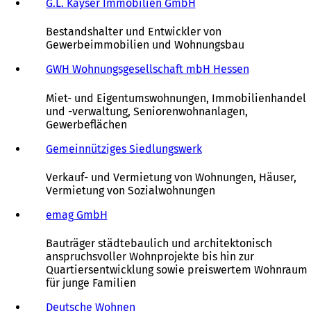
a
e
i
G.L. Kayser Immobilien GmbH
(
b
m
n
Ö
)
n
e
f
Bestandshalter und Entwickler von
e
i
f
Gewerbeimmobilien und Wohnungsbau
u
n
n
e
e
e
GWH Wohnungsgesellschaft mbH Hessen
(
n
m
t
Ö
T
n
i
f
Miet- und Eigentumswohnungen, Immobilienhandel
a
e
n
f
und -verwaltung, Seniorenwohnanlagen,
b
u
e
n
Gewerbeflächen
)
e
i
e
n
n
t
Gemeinnütziges Siedlungswerk
(
T
e
i
Ö
a
m
n
f
Verkauf- und Vermietung von Wohnungen, Häuser,
b
n
e
f
Vermietung von Sozialwohnungen
)
e
i
n
u
n
e
emag GmbH
(
e
e
t
Ö
n
m
i
f
Bauträger städtebaulich und architektonisch
T
n
n
f
anspruchsvoller Wohnprojekte bis hin zur
a
e
e
n
Quartiersentwicklung sowie preiswertem Wohnraum
b
u
i
e
für junge Familien
)
e
n
t
n
e
i
Deutsche Wohnen
(