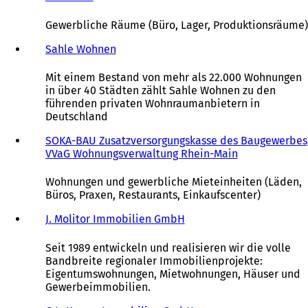
e
e
i
Ö
n
m
n
f
Gewerbliche Räume (Büro, Lager, Produktionsräume)
T
n
e
f
a
e
i
n
Sahle Wohnen
(
b
u
n
e
Ö
)
e
e
t
f
Mit einem Bestand von mehr als 22.000 Wohnungen
n
m
i
f
in über 40 Städten zählt Sahle Wohnen zu den
T
n
n
n
führenden privaten Wohnraumanbietern in
a
e
e
e
Deutschland
b
u
i
t
)
e
n
i
SOKA-BAU Zusatzversorgungskasse des Baugewerbes
n
e
n
VVaG Wohnungsverwaltung Rhein-Main
(
T
m
e
Ö
a
n
i
f
Wohnungen und gewerbliche Mieteinheiten (Läden,
b
e
n
f
Büros, Praxen, Restaurants, Einkaufscenter)
)
u
e
n
e
m
e
J. Molitor Immobilien GmbH
(
n
n
t
Ö
T
e
i
f
Seit 1989 entwickeln und realisieren wir die volle
a
u
n
f
Bandbreite regionaler Immobilienprojekte:
b
e
e
n
Eigentumswohnungen, Mietwohnungen, Häuser und
)
n
i
e
Gewerbeimmobilien.
T
n
t