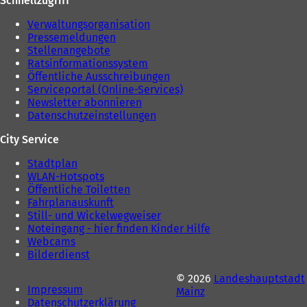
Schnellzugriff
Verwaltungsorganisation
Pressemeldungen
Stellenangebote
Ratsinformationssystem
Öffentliche Ausschreibungen
Serviceportal (Online-Services)
Newsletter abonnieren
Datenschutzeinstellungen
City Service
Stadtplan
WLAN-Hotspots
Öffentliche Toiletten
Fahrplanauskunft
Still- und Wickelwegweiser
Noteingang - hier finden Kinder Hilfe
Webcams
Bilderdienst
© 2026
Landeshauptstadt
Impressum
Mainz
Datenschutzerklärung