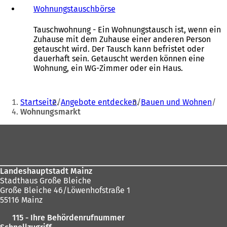
n
e
e
Wohnungstauschbörse
(
T
m
t
Ö
a
n
i
f
Tauschwohnung - Ein Wohnungstausch ist, wenn ein
b
e
n
f
Zuhause mit dem Zuhause einer anderen Person
)
u
e
n
getauscht wird. Der Tausch kann befristet oder
e
i
e
dauerhaft sein. Getauscht werden können eine
n
n
t
Wohnung, ein WG-Zimmer oder ein Haus.
T
e
i
a
m
n
Sie
b
n
e
Startseite
Angebote entdecken
Bauen und Wohnen
)
e
i
befinden
Wohnungsmarkt
u
n
sich
e
e
Fußbereich
n
m
hier:
T
n
a
e
b
u
Landeshauptstadt Mainz
)
e
Stadthaus Große Bleiche
n
Große Bleiche 46/Löwenhofstraße 1
T
55116 Mainz
a
b
115 - Ihre Behördenrufnummer
)