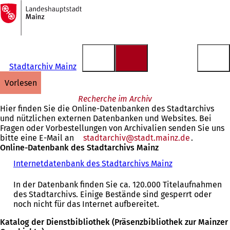
Zur
Startseite
Inhalt anspringen
Stadtarchiv Mainz
vorlesen
Recherche im Archiv
Hier finden Sie die Online-Datenbanken des Stadtarchivs
und nützlichen externen Datenbanken und Websites. Bei
Fragen oder Vorbestellungen von Archivalien senden Sie uns
bitte eine E-Mail an
stadtarchiv
stadt.mainz
de
.
Online-Datenbank des Stadtarchivs Mainz
Internetdatenbank des Stadtarchivs Mainz
(
Ö
f
In der Datenbank finden Sie ca. 120.000 Titelaufnahmen
f
des Stadtarchivs. Einige Bestände sind gesperrt oder
n
noch nicht für das Internet aufbereitet.
e
t
Katalog der Dienstbibliothek (Präsenzbibliothek zur Mainzer