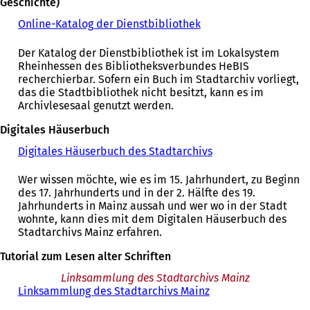
i
Geschichte)
n
Online-Katalog der Dienstbibliothek
(
e
Ö
i
f
Der Katalog der Dienstbibliothek ist im Lokalsystem
n
f
Rheinhessen des Bibliotheksverbundes HeBIS
e
n
recherchierbar. Sofern ein Buch im Stadtarchiv vorliegt,
m
e
das die Stadtbibliothek nicht besitzt, kann es im
n
t
Archivlesesaal genutzt werden.
e
i
u
n
Digitales Häuserbuch
e
e
n
Digitales Häuserbuch des Stadtarchivs
(
i
T
Ö
n
a
f
Wer wissen möchte, wie es im 15. Jahrhundert, zu Beginn
e
b
f
des 17. Jahrhunderts und in der 2. Hälfte des 19.
m
)
n
Jahrhunderts in Mainz aussah und wer wo in der Stadt
n
e
wohnte, kann dies mit dem Digitalen Häuserbuch des
e
t
Stadtarchivs Mainz erfahren.
u
i
e
n
Tutorial zum Lesen alter Schriften
n
e
T
Linksammlung des Stadtarchivs Mainz
i
a
Linksammlung des Stadtarchivs Mainz
n
b
e