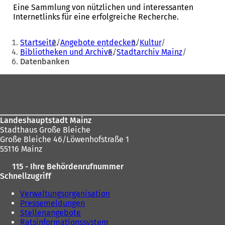
)
Eine Sammlung von nützlichen und interessanten
m
Internetlinks für eine erfolgreiche Recherche.
n
e
Sie
u
Startseite
Angebote entdecken
Kultur
e
befinden
Bibliotheken und Archive
Stadtarchiv Mainz
n
Datenbanken
sich
T
a
hier:
Fußbereich
b
)
Landeshauptstadt Mainz
Stadthaus Große Bleiche
Große Bleiche 46/Löwenhofstraße 1
55116 Mainz
115 - Ihre Behördenrufnummer
Schnellzugriff
Verwaltungsorganisation
Pressemeldungen
Stellenangebote
Ratsinformationssystem