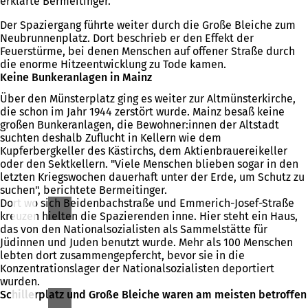
erklärte Bermeitinger.
Der Spaziergang führte weiter durch die Große Bleiche zum
Neubrunnenplatz. Dort beschrieb er den Effekt der
Feuerstürme, bei denen Menschen auf offener Straße durch
die enorme Hitzeentwicklung zu Tode kamen.
Keine Bunkeranlagen in Mainz
Über den Münsterplatz ging es weiter zur Altmünsterkirche,
die schon im Jahr 1944 zerstört wurde. Mainz besaß keine
großen Bunkeranlagen, die Bewohner:innen der Altstadt
suchten deshalb Zuflucht in Kellern wie dem
Kupferbergkeller des Kästirchs, dem Aktienbrauereikeller
oder den Sektkellern. "Viele Menschen blieben sogar in den
letzten Kriegswochen dauerhaft unter der Erde, um Schutz zu
suchen", berichtete Bermeitinger.
Dort wo sich Beidenbachstraße und Emmerich-Josef-Straße
kreuzen hielten die Spazierenden inne. Hier steht ein Haus,
das von den Nationalsozialisten als Sammelstätte für
Jüdinnen und Juden benutzt wurde. Mehr als 100 Menschen
lebten dort zusammengepfercht, bevor sie in die
Konzentrationslager der Nationalsozialisten deportiert
wurden.
Schillerplatz und Große Bleiche waren am meisten betroffen