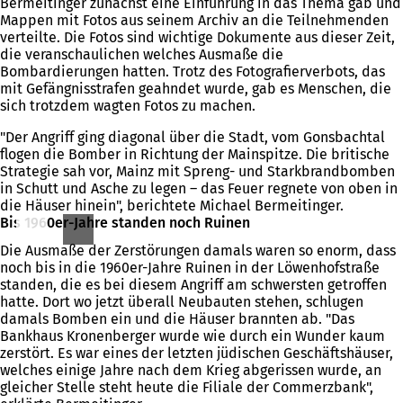
Bermeitinger zunächst eine Einführung in das Thema gab und
Mappen mit Fotos aus seinem Archiv an die Teilnehmenden
verteilte. Die Fotos sind wichtige Dokumente aus dieser Zeit,
die veranschaulichen welches Ausmaße die
Bombardierungen hatten. Trotz des Fotografierverbots, das
mit Gefängnisstrafen geahndet wurde, gab es Menschen, die
sich trotzdem wagten Fotos zu machen.
"Der Angriff ging diagonal über die Stadt, vom Gonsbachtal
flogen die Bomber in Richtung der Mainspitze. Die britische
Strategie sah vor, Mainz mit Spreng- und Starkbrandbomben
in Schutt und Asche zu legen – das Feuer regnete von oben in
die Häuser hinein", berichtete Michael Bermeitinger.
Bis 1960er-Jahre standen noch Ruinen
Die Ausmaße der Zerstörungen damals waren so enorm, dass
noch bis in die 1960er-Jahre Ruinen in der Löwenhofstraße
standen, die es bei diesem Angriff am schwersten getroffen
hatte. Dort wo jetzt überall Neubauten stehen, schlugen
damals Bomben ein und die Häuser brannten ab. "Das
Bankhaus Kronenberger wurde wie durch ein Wunder kaum
zerstört. Es war eines der letzten jüdischen Geschäftshäuser,
welches einige Jahre nach dem Krieg abgerissen wurde, an
gleicher Stelle steht heute die Filiale der Commerzbank",