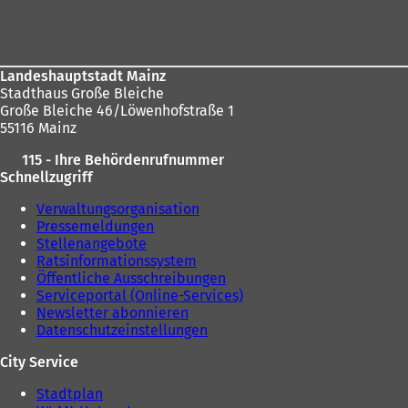
Fußbereich
i
n
n
e
e
m
m
n
Landeshauptstadt Mainz
n
e
Stadthaus Große Bleiche
e
u
Große Bleiche 46/Löwenhofstraße 1
u
e
55116 Mainz
e
n
n
T
115 - Ihre Behördenrufnummer
T
a
Schnellzugriff
a
b
b
)
Verwaltungsorganisation
)
Pressemeldungen
Stellenangebote
Ratsinformationssystem
Öffentliche Ausschreibungen
Serviceportal (Online-Services)
Newsletter abonnieren
Datenschutzeinstellungen
City Service
Stadtplan