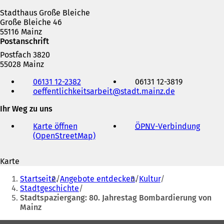
Stadthaus Große Bleiche
Große Bleiche 46
55116 Mainz
Postanschrift
Postfach 3820
55028 Mainz
Telefon,
06131 12-2382
06131 12-3819
Fax
oeffentlichkeitsarbeit
stadt.mainz
de
und
E-
Ihr Weg zu uns
Mail-
Adresse
Karte öffnen
ÖPNV
-Verbindung
(
(OpenStreetMap)
(
Ö
Ö
f
f
f
Karte
f
n
Sie
n
e
Startseite
Angebote entdecken
Kultur
e
t
befinden
Stadtgeschichte
t
i
Stadtspaziergang: 80. Jahrestag Bombardierung von
sich
i
n
Mainz
n
e
hier:
e
i