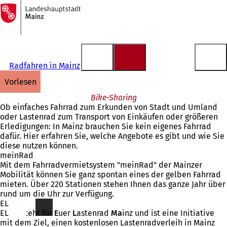
Zur
Startseite
Inhalt anspringen
Radfahren in Mainz
vorlesen
Bike-Sharing
Ob einfaches Fahrrad zum Erkunden von Stadt und Umland
oder Lastenrad zum Transport von Einkäufen oder größeren
Erledigungen: In Mainz brauchen Sie kein eigenes Fahrrad
dafür. Hier erfahren Sie, welche Angebote es gibt und wie Sie
diese nutzen können.
meinRad
Mit dem Fahrradvermietsystem "meinRad" der Mainzer
Mobilität können Sie ganz spontan eines der gelben Fahrrad
mieten. Über 220 Stationen stehen Ihnen das ganze Jahr über
rund um die Uhr zur Verfügung.
ELMa
ELMa steht für
E
uer
L
astenrad
Ma
inz und ist eine Initiative
mit dem Ziel, einen kostenlosen Lastenradverleih in Mainz