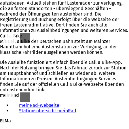
aufzubauen. Aktuell stehen fünf Lastenräder zur Verfügung,
die an festen Standorten - überwiegend Geschäften -
während der Öffnungszeiten ausleihbar sind. Die
Registrierung und Buchung erfolgt über die Webseite der
freien Lastenradinitiative. Dort finden Sie auch alle
Informationen zu Ausleihbedingungen und weiteren Services.
Call a Bike
Mit Call a Bike der Deutschen Bahn steht am Mainzer
Hauptbahnhof eine Ausleihstation zur Verfügung, an der
klassische Fahrräder ausgeliehen werden können.
Die Ausleihe funktioniert einfach über die Call a Bike-App.
Nach der Nutzung bringen Sie das Fahrrad zurück zur Station
am Hauptbahnhof und schließen es wieder ab. Weitere
Informationen zu Preisen, Ausleihbedingungen Services
finden Sie auf der offiziellen Call a Bike-Webseite über den
untenstehenden Link.
meinRad
meinRad-Webseite
(
Stationsübersicht meinRad
Ö
(
f
Ö
ELMa
f
f
n
f