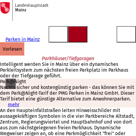
Zur
Startseite
Inhalt anspringen
Parken in Mainz
vorlesen
Parkhäuser/Tiefgaragen
Intelligent werden Sie in Mainz über ein dynamisches
Parkleitsystem zum nächsten freien Parkplatz im Parkhaus
oder der Tiefgarage geführt.
Park@Night
Nachts sicher und kostengünstig parken - das können Sie mit
dem Park@Night-Tarif der PMG Parken in Mainz GmbH. Dieser
Tarif bietet eine günstige Alternative zum Anwohnerparken.
mehr
(
An den Haupteinfallstraßen leiten Hinweisschilder mit
Ö
aussagekräftigen Symbolen in die vier Parkbereiche Altstadt,
f
Zentrum, Regierungsviertel und Hauptbahnhof und von dort
f
aus zum nächstgelegenen freien Parkhaus. Dynamische
n
Wegweiser zeigen an, ob eine Parkmöglichkeit "frei" oder
e