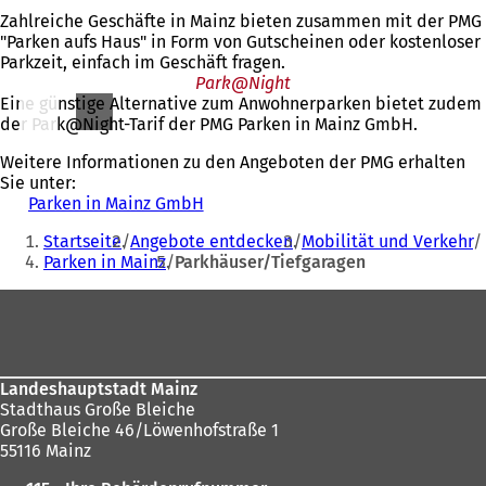
Zahlreiche Geschäfte in Mainz bieten zusammen mit der PMG
"Parken aufs Haus" in Form von Gutscheinen oder kostenloser
Parkzeit, einfach im Geschäft fragen.
Park@Night
Eine günstige Alternative zum Anwohnerparken bietet zudem
der Park@Night-Tarif der PMG Parken in Mainz GmbH.
Weitere Informationen zu den Angeboten der PMG erhalten
Sie unter:
Parken in Mainz GmbH
(
Sie
Ö
Startseite
Angebote entdecken
Mobilität und Verkehr
f
befinden
Parken in Mainz
Parkhäuser/Tiefgaragen
f
sich
n
Fußbereich
e
hier:
t
i
n
e
Landeshauptstadt Mainz
i
Stadthaus Große Bleiche
n
Große Bleiche 46/Löwenhofstraße 1
e
55116 Mainz
m