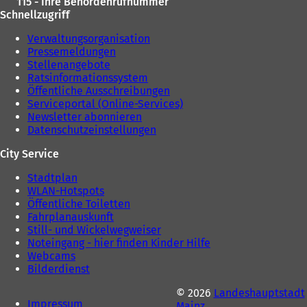
115 - Ihre Behördenrufnummer
n
Schnellzugriff
e
u
Verwaltungsorganisation
e
Pressemeldungen
n
Stellenangebote
T
Ratsinformationssystem
a
Öffentliche Ausschreibungen
b
Serviceportal (Online-Services)
)
Newsletter abonnieren
Datenschutzeinstellungen
City Service
Stadtplan
WLAN-Hotspots
Öffentliche Toiletten
Fahrplanauskunft
Still- und Wickelwegweiser
Noteingang - hier finden Kinder Hilfe
Webcams
Bilderdienst
© 2026
Landeshauptstadt
Impressum
Mainz