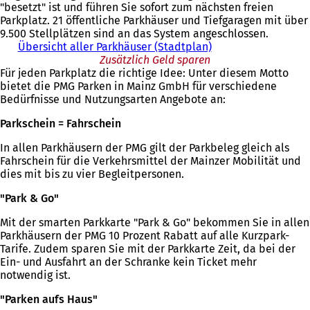
"besetzt" ist und führen Sie sofort zum nächsten freien
t
Parkplatz. 21 öffentliche Parkhäuser und Tiefgaragen mit über
i
9.500 Stellplätzen sind an das System angeschlossen.
n
Übersicht aller Parkhäuser (Stadtplan)
e
i
Zusätzlich Geld sparen
Für jeden Parkplatz die richtige Idee: Unter diesem Motto
n
bietet die PMG Parken in Mainz GmbH für verschiedene
e
Bedürfnisse und Nutzungsarten Angebote an:
m
n
Parkschein = Fahrschein
e
u
In allen Parkhäusern der PMG gilt der Parkbeleg gleich als
e
Fahrschein für die Verkehrsmittel der Mainzer Mobilität und
n
dies mit bis zu vier Begleitpersonen.
T
a
"Park & Go"
b
)
Mit der smarten Parkkarte "Park & Go" bekommen Sie in allen
Parkhäusern der PMG 10 Prozent Rabatt auf alle Kurzpark-
Tarife. Zudem sparen Sie mit der Parkkarte Zeit, da bei der
Ein- und Ausfahrt an der Schranke kein Ticket mehr
notwendig ist.
"Parken aufs Haus"