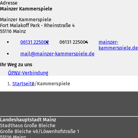
Adresse
f
Mainzer Kammerspiele
f
n
Mainzer Kammerspiele
e
Fort Malakoff Park - Rheinstraße 4
t
55116 Mainz
i
Telefon,
n
06131 225002
06131 225004
mainzer-
Fax
e
kammerspiele.de
und
i
mail
mainzer-kammerspiele
de
E-
n
Mail-
e
Ihr Weg zu uns
Adresse
m
ÖPNV
-Verbindung
(
n
Sie
Ö
e
Startseite
Kammerspiele
f
u
befinden
f
e
Fußbereich
sich
n
n
e
T
hier:
t
a
i
b
n
Landeshauptstadt Mainz
)
e
Stadthaus Große Bleiche
i
Große Bleiche 46/Löwenhofstraße 1
n
55116 Mainz