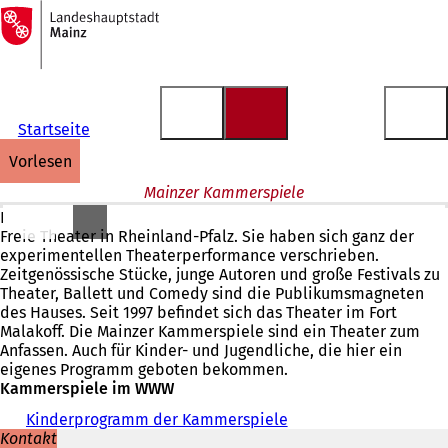
Zur
Startseite
Inhalt anspringen
Startseite
vorlesen
Mainzer Kammerspiele
Die Mainzer Kammerspiele sind das größte und modernste
Freie Theater in Rheinland-Pfalz. Sie haben sich ganz der
experimentellen Theaterperformance verschrieben.
Zeitgenössische Stücke, junge Autoren und große Festivals zu
Theater, Ballett und Comedy sind die Publikumsmagneten
des Hauses. Seit 1997 befindet sich das Theater im Fort
Malakoff. Die Mainzer Kammerspiele sind ein Theater zum
Anfassen. Auch für Kinder- und Jugendliche, die hier ein
eigenes Programm geboten bekommen.
Kammerspiele im WWW
Kinderprogramm der Kammerspiele
(
Kontakt
Ö