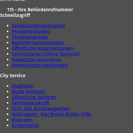
e
115 - Ihre Behördenrufnummer
m
Schnellzugriff
n
e
Verwaltungsorganisation
u
Pressemeldungen
e
Stellenangebote
n
Ratsinformationssystem
T
Öffentliche Ausschreibungen
a
Serviceportal (Online-Services)
b
Newsletter abonnieren
)
Datenschutzeinstellungen
City Service
Stadtplan
WLAN-Hotspots
Öffentliche Toiletten
Fahrplanauskunft
Still- und Wickelwegweiser
Noteingang - hier finden Kinder Hilfe
Webcams
Bilderdienst