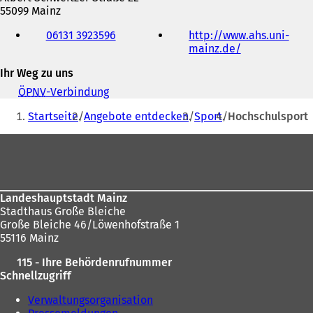
55099 Mainz
Telefon,
06131 3923596
http://www.ahs.uni-
Fax
mainz.de/
(
und
Ö
E-
Ihr Weg zu uns
f
Mail-
f
Adresse
ÖPNV
-Verbindung
(
n
Sie
Ö
e
Startseite
Angebote entdecken
Sport
Hochschulsport
f
befinden
t
f
Fußbereich
i
sich
n
n
e
hier:
e
t
i
i
n
n
Landeshauptstadt Mainz
e
e
Stadthaus Große Bleiche
m
i
Große Bleiche 46/Löwenhofstraße 1
n
n
55116 Mainz
e
e
u
115 - Ihre Behördenrufnummer
m
e
Schnellzugriff
n
n
e
Verwaltungsorganisation
T
u