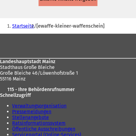
einem
neuen
Tab)
Sie
Startseite
[ewaffe-kleiner-waffenschein]
befinden
Fußbereich
sich
hier:
Landeshauptstadt Mainz
Stadthaus Große Bleiche
Große Bleiche 46/Löwenhofstraße 1
55116 Mainz
115 - Ihre Behördenrufnummer
Schnellzugriff
Verwaltungsorganisation
Pressemeldungen
Stellenangebote
Ratsinformationssystem
Öffentliche Ausschreibungen
Serviceportal (Online-Services)