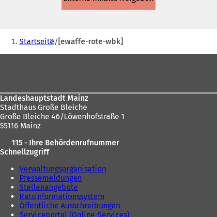
einem
neuen
Tab)
Sie
Startseite
[ewaffe-rote-wbk]
befinden
Fußbereich
sich
hier:
Landeshauptstadt Mainz
Stadthaus Große Bleiche
Große Bleiche 46/Löwenhofstraße 1
55116 Mainz
115 - Ihre Behördenrufnummer
Schnellzugriff
Verwaltungsorganisation
Pressemeldungen
Stellenangebote
Ratsinformationssystem
Öffentliche Ausschreibungen
Serviceportal (Online-Services)