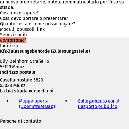
r
a
di nuovo proprietario, potete reimmatricolarlo per l'uso su
e
p
strada.
i
r
Cosa devo sapere?
n
e
Cosa devo portare o presentare?
u
i
Quanto costa e come posso pagare?
n
n
Moduli, opuscoli, link
a
u
Servizi simili
n
n
Contattateci
u
a
Indirizzo
o
n
Kfz-Zulassungsbehörde (Zulassungsstelle)
v
u
a
Elly-Beinhorn-Straße 16
o
s
55129 Mainz
v
c
Indirizzo postale
a
h
s
Casella postale 3820
e
c
55028 Mainz
d
h
La tua strada verso di noi
a
e
)
d
Mappa aperta
Collegamento con il
a
(OpenStreetMap)
(
trasporto pubblico
(
)
S
S
i
i
Persone di contatto
a
a
p
p