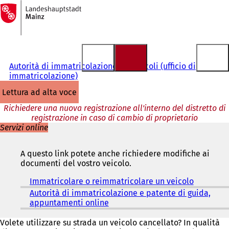
Alla
pagina
Vai al contenuto
iniziale
Autorità di immatricolazione dei veicoli (ufficio di
immatricolazione)
lettura ad alta voce
Richiedere una nuova registrazione all'interno del distretto di
registrazione in caso di cambio di proprietario
Servizi online
A questo link potete anche richiedere modifiche ai
documenti del vostro veicolo.
Immatricolare o reimmatricolare un veicolo
(
S
Autorità di immatricolazione e patente di guida,
i
appuntamenti online
(
a
S
p
i
Volete utilizzare su strada un veicolo cancellato? In qualità