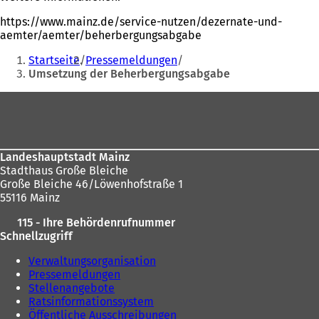
https://www.mainz.de/service-nutzen/dezernate-und-
aemter/aemter/beherbergungsabgabe
Sie
Startseite
Pressemeldungen
befinden
Umsetzung der Beherbergungsabgabe
sich
Fußbereich
hier:
Landeshauptstadt Mainz
Stadthaus Große Bleiche
Große Bleiche 46/Löwenhofstraße 1
55116 Mainz
115 - Ihre Behördenrufnummer
Schnellzugriff
Verwaltungsorganisation
Pressemeldungen
Stellenangebote
Ratsinformationssystem
Öffentliche Ausschreibungen