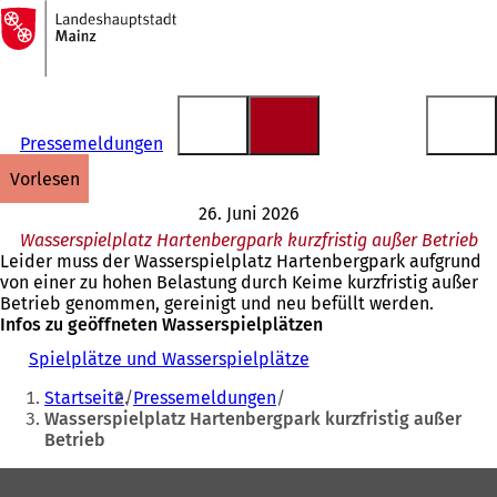
Zur
Startseite
Inhalt anspringen
Pressemeldungen
vorlesen
26. Juni 2026
Wasserspielplatz Hartenbergpark kurzfristig außer Betrieb
Leider muss der Wasserspielplatz Hartenbergpark aufgrund
von einer zu hohen Belastung durch Keime kurzfristig außer
Betrieb genommen, gereinigt und neu befüllt werden.
Infos zu geöffneten Wasserspielplätzen
Spielplätze und Wasserspielplätze
Sie
Startseite
Pressemeldungen
befinden
Wasserspielplatz Hartenbergpark kurzfristig außer
Betrieb
sich
hier:
Fußbereich