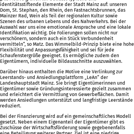
identitätsstiftende Elemente der Stadt Mainz auf: unseren
Dom, St. Stephan, den Rhein, den Fastnachtsbrunnen, das
Mainzer Rad, Wein als Teil der regionalen Kultur sowie
Szenen des urbanen Lebens und des Nahverkehrs. Bei der
Auswahl war uns eine emotionale Ansprache und eine lokale
Identifikation wichtig. Die Folierungen sollen nicht nur
verschönern, sondern auch ein Stück Verbundenheit
vermitteln“, so Matz. Das Wimmelbild-Prinzip biete eine hohe
Flexibilität und Anpassungsfähigkeit und sei für jede
Schaufenstergröße geeignet. Es ermögliche zudem den
Eigentümern, individuelle Bildausschnitte auszuwählen.
Darüber hinaus enthalten die Motive eine Verlinkung zur
Leerstands- und Ansiedlungsplattform „LeAn“ der
Landeshauptstadt Mainz. Sie bringt Eigentümerinnen und
Eigentümer sowie Gründungsinteressierte gezielt zusammen
und erleichtert die Vermittlung von Gewerbeflächen. Damit
werden Ansiedlungen unterstützt und langfristige Leerstände
reduziert.
Bei der Finanzierung wird auf ein gemeinschaftliches Modell
gesetzt. Neben einem Eigenanteil der Eigentümer gibt es
Zuschüsse der Wirtschaftsförderung sowie gegebenenfalls
eine Beteiligung weiterer Partner. Ziel ist eine niedrige