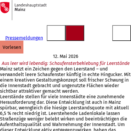
Zur
Startseite
Inhalt anspringen
Pressemeldungen
vorlesen
12. Mai 2026
Aus leer wird lebendig: Schaufensterbeklebung für Leerstände
Mainz setzt ein Zeichen gegen den Leerstand – und
verwandelt leere Schaufenster künftig in echte Hingucker. Mit
einem kreativen Gestaltungskonzept soll frischer Schwung in
die Innenstadt gebracht und ungenutzte Flächen wieder
sichtbar attraktiver gemacht werden.
Leerstände stellen für viele Innenstädte eine zunehmende
Herausforderung dar. Diese Entwicklung ist auch in Mainz
spürbar, wenngleich die hiesige Leerstandsquote mit aktuell
6,5 % recht niedrig ist. Leerstehende Ladenlokale lassen
Straßenzüge weniger belebt wirken und beeinträchtigen die
Aufenthaltsqualität und Wahrnehmung der Innenstadt. Um
dieser Entwicklung aktiv entgegenzuwirken, haben das