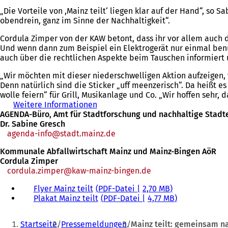
„Die Vorteile von ,Mainz teilt‘ liegen klar auf der Hand“, so
obendrein, ganz im Sinne der Nachhaltigkeit“.
Cordula Zimper von der KAW betont, dass ihr vor allem auch d
Und wenn dann zum Beispiel ein Elektrogerät nur einmal benutzt
auch über die rechtlichen Aspekte beim Tauschen informiert
„Wir möchten mit dieser niederschwelligen Aktion aufzeigen, 
Denn natürlich sind die Sticker „uff meenzerisch“. Da heißt e
wolle feiern“ für Grill, Musikanlage und Co. „Wir hoffen sehr
Weitere Informationen
(
AGENDA-Büro, Amt für Stadtforschung und nachhaltige Stadt
Ö
Dr. Sabine Gresch
f
agenda-info
stadt.mainz
f
de
n
Kommunale Abfallwirtschaft Mainz und Mainz-Bingen AöR
e
Cordula Zimper
t
cordula.zimper
kaw-mainz-bingen
de
i
n
Flyer Mainz teilt
PDF
-Datei
2,70 MB
e
Plakat Mainz teilt
PDF
-Datei
4,77 MB
i
n
Sie
e
Startseite
Pressemeldungen
Mainz teilt: gemeinsam n