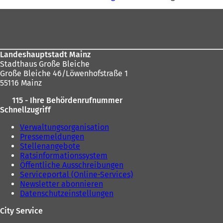
befinden
m
n
Fußbereich
sich
e
hier:
u
e
n
Landeshauptstadt Mainz
T
Stadthaus Große Bleiche
a
Große Bleiche 46/Löwenhofstraße 1
b
55116 Mainz
)
115 - Ihre Behördenrufnummer
Schnellzugriff
Verwaltungsorganisation
Pressemeldungen
Stellenangebote
Ratsinformationssystem
Öffentliche Ausschreibungen
Serviceportal (Online-Services)
Newsletter abonnieren
Datenschutzeinstellungen
City Service