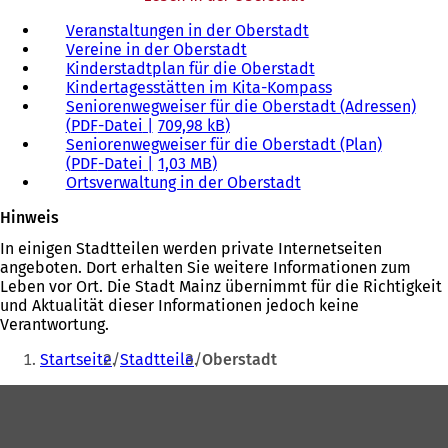
Veranstaltungen in der Oberstadt
Vereine in der Oberstadt
Kinderstadtplan für die Oberstadt
Kindertagesstätten im Kita-Kompass
Seniorenwegweiser für die Oberstadt (Adressen)
PDF
-Datei
709,98 kB
Seniorenwegweiser für die Oberstadt (Plan)
PDF
-Datei
1,03 MB
Ortsverwaltung in der Oberstadt
Hinweis
In einigen Stadtteilen werden private Internetseiten
angeboten. Dort erhalten Sie weitere Informationen zum
Leben vor Ort. Die Stadt Mainz übernimmt für die Richtigkeit
und Aktualität dieser Informationen jedoch keine
Verantwortung.
Sie
Startseite
Stadtteile
Oberstadt
befinden
Fußbereich
sich
hier: