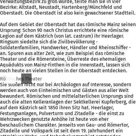
Verwaltungsbezirk zu groß wurde, teilte man sie in vier
Bezirke: Altstadt, Neustadt, Hartenberg/Münchfeld und
Oberstadt. Die Oberstadt ist also kein gewachsener Stadtteil.
Auf dem Gebiet der Oberstadt hat das römische Mainz seinen
Ursprung: Schon 90 nach Christus errichtete eine römische
Legion auf dem Kästrich (von lat. castrum) ihr Heerlager.
Ringsum siedelte sich die Zivilbevölkerung -
Soldatenfamilien, Handwerker, Händler und Rheinschiffer -
an. Spuren aus alter Zeit, wie zum Beispiel das römische
Theater und die Römersteine, Überreste des ehemaligen
Aquädukts von Mainz-Finthen in die Innenstadt, lassen sich
noch heute an vielen Stellen in der Oberstadt entdecken.
Römisches Theater
Sie stoßen nicht nur bei Archäologen auf Interesse, sondern
werden auch von Einheimischen und Gästen aus aller Welt
bewundert. Römischen und mittelalterlichen Ursprungs sind
auch die alten Kelleranlagen der Sektkellerei Kupferberg, die
auf dem Kästrich seit 1850 ihren Sitz hat. Heerlager,
Festungsanlagen, Pulverturm und Zitadelle - die einst zu
Wehrzwecken genutzte Anhöhe ist heute von eher
beschaulichem Charakter. Jenseits von Gau- und Römertor,
Zitadelle und Volkspark ist seit dem 19. Jahrhundert ein