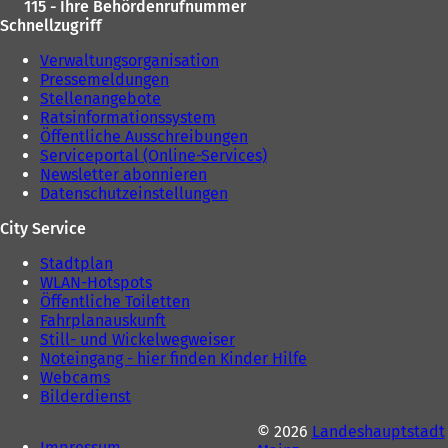
115 - Ihre Behördenrufnummer
u
e
Schnellzugriff
e
n
n
T
Verwaltungsorganisation
T
a
Pressemeldungen
a
b
Stellenangebote
b
)
Ratsinformationssystem
)
Öffentliche Ausschreibungen
Serviceportal (Online-Services)
Newsletter abonnieren
Datenschutzeinstellungen
City Service
Stadtplan
WLAN-Hotspots
Öffentliche Toiletten
Fahrplanauskunft
Still- und Wickelwegweiser
Noteingang - hier finden Kinder Hilfe
Webcams
Bilderdienst
© 2026
Landeshauptstadt
Impressum