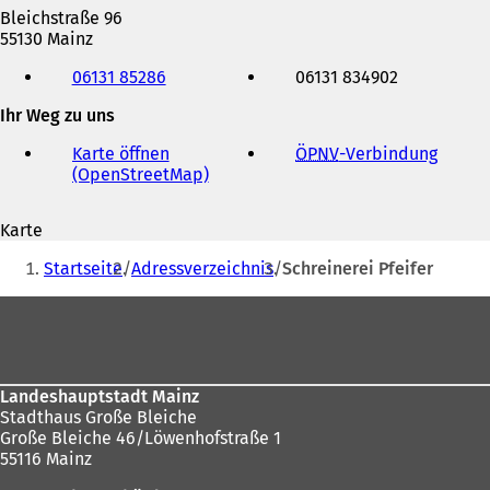
Bleichstraße 96
55130 Mainz
Telefon,
06131 85286
06131 834902
Fax
und
Ihr Weg zu uns
E-
Mail-
Karte öffnen
ÖPNV
-Verbindung
(
Adresse
(OpenStreetMap)
(
Ö
Ö
f
f
f
Karte
f
n
Sie
n
e
Startseite
Adressverzeichnis
Schreinerei Pfeifer
e
t
befinden
t
i
Fußbereich
sich
i
n
n
e
hier:
e
i
i
n
Landeshauptstadt Mainz
n
e
Stadthaus Große Bleiche
e
m
Große Bleiche 46/Löwenhofstraße 1
m
n
55116 Mainz
n
e
e
u