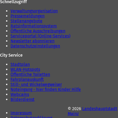
)
Schnellzugriff
e
n
n
T
Verwaltungsorganisation
T
a
Pressemeldungen
a
b
Stellenangebote
b
)
Ratsinformationssystem
)
Öffentliche Ausschreibungen
Serviceportal (Online-Services)
Newsletter abonnieren
Datenschutzeinstellungen
City Service
Stadtplan
WLAN-Hotspots
Öffentliche Toiletten
Fahrplanauskunft
Still- und Wickelwegweiser
Noteingang - hier finden Kinder Hilfe
Webcams
Bilderdienst
© 2026
Landeshauptstadt
Impressum
Mainz
Datenschutzerklärung