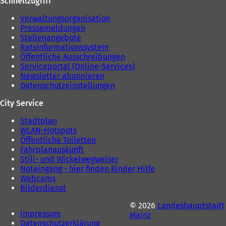
Schnellzugriff
u
b
e
Verwaltungsorganisation
)
n
Pressemeldungen
T
Stellenangebote
a
Ratsinformationssystem
b
Öffentliche Ausschreibungen
)
Serviceportal (Online-Services)
Newsletter abonnieren
Datenschutzeinstellungen
City Service
Stadtplan
WLAN-Hotspots
Öffentliche Toiletten
Fahrplanauskunft
Still- und Wickelwegweiser
Noteingang - hier finden Kinder Hilfe
Webcams
Bilderdienst
© 2026
Landeshauptstadt
Impressum
Mainz
Datenschutzerklärung