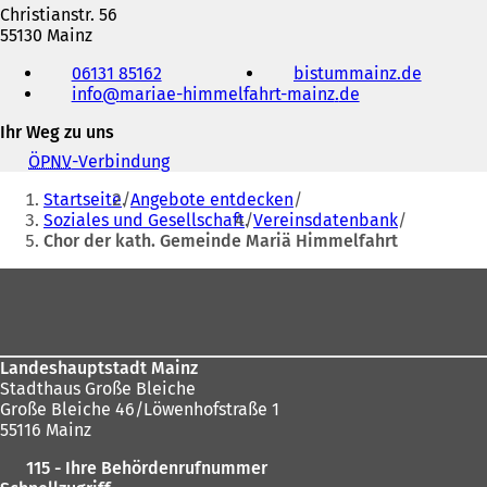
Christianstr. 56
55130 Mainz
Telefon,
06131 85162
bistummainz.de
(
Fax
info
mariae-himmelfahrt-mainz
de
Ö
und
f
E-
Ihr Weg zu uns
f
Mail-
n
Adresse
ÖPNV
-Verbindung
(
e
Sie
Ö
t
Startseite
Angebote entdecken
f
befinden
i
Soziales und Gesellschaft
Vereinsdatenbank
f
n
Chor der kath. Gemeinde Mariä Himmelfahrt
sich
n
e
e
hier:
Fußbereich
i
t
n
i
e
n
m
e
n
i
Landeshauptstadt Mainz
e
n
Stadthaus Große Bleiche
u
e
Große Bleiche 46/Löwenhofstraße 1
e
m
55116 Mainz
n
n
T
115 - Ihre Behördenrufnummer
e
a