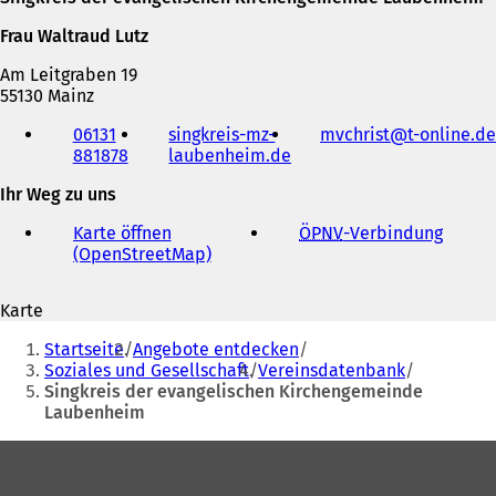
Frau Waltraud Lutz
Am Leitgraben 19
55130 Mainz
Telefon,
06131
singkreis-mz-
mvchrist
t-online
de
Fax
881878
laubenheim.de
(
und
Ö
E-
Ihr Weg zu uns
f
Mail-
f
Adresse
Karte öffnen
ÖPNV
-Verbindung
(
n
(OpenStreetMap)
(
Ö
e
Ö
f
t
f
f
i
Karte
f
n
n
Sie
n
e
e
Startseite
Angebote entdecken
e
t
befinden
i
Soziales und Gesellschaft
Vereinsdatenbank
t
i
n
Singkreis der evangelischen Kirchengemeinde
sich
i
n
e
Laubenheim
n
e
hier:
m
e
i
n
Fußbereich
i
n
e
n
e
u