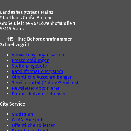
e
m
e
m
n
n
Landeshauptstadt Mainz
n
e
T
Stadthaus Große Bleiche
e
u
a
Große Bleiche 46/Löwenhofstraße 1
u
e
b
55116 Mainz
e
n
)
n
T
115 - Ihre Behördenrufnummer
T
a
Schnellzugriff
a
b
b
)
Verwaltungsorganisation
)
Pressemeldungen
Stellenangebote
Ratsinformationssystem
Öffentliche Ausschreibungen
Serviceportal (Online-Services)
Newsletter abonnieren
Datenschutzeinstellungen
City Service
Stadtplan
WLAN-Hotspots
Öffentliche Toiletten
Fahrplanauskunft