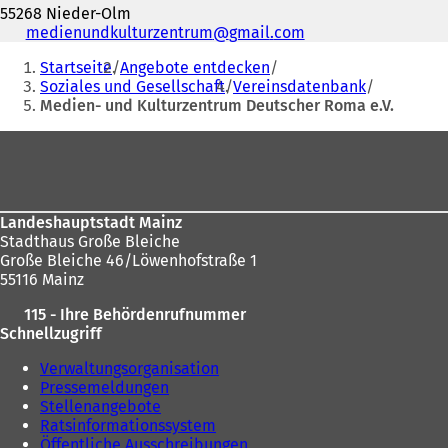
55268 Nieder-Olm
Telefon,
medienundkulturzentrum
gmail
com
Fax
Sie
Startseite
Angebote entdecken
und
befinden
Soziales und Gesellschaft
Vereinsdatenbank
E-
Medien- und Kulturzentrum Deutscher Roma e.V.
sich
Mail-
Adresse
hier:
Fußbereich
Landeshauptstadt Mainz
Stadthaus Große Bleiche
Große Bleiche 46/Löwenhofstraße 1
55116 Mainz
115 - Ihre Behördenrufnummer
Schnellzugriff
Verwaltungsorganisation
Pressemeldungen
Stellenangebote
Ratsinformationssystem
Öffentliche Ausschreibungen