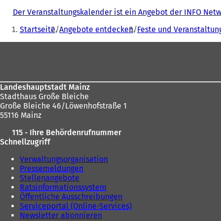
Der Veranstaltungskalender ist ein Angebot der INFO Ne
Sie
Startseite
Angebote entdecken
Feste und Veranstaltun
befinden
Fußbereich
sich
hier:
Landeshauptstadt Mainz
Stadthaus Große Bleiche
Große Bleiche 46/Löwenhofstraße 1
55116 Mainz
115 - Ihre Behördenrufnummer
Schnellzugriff
Verwaltungsorganisation
Pressemeldungen
Stellenangebote
Ratsinformationssystem
Öffentliche Ausschreibungen
Serviceportal (Online-Services)
Newsletter abonnieren