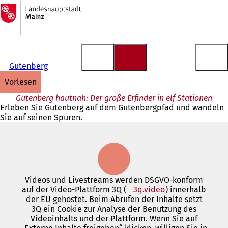
Zur
Startseite
Inhalt anspringen
Gutenberg
vorlesen
Gutenberg hautnah: Der große Erfinder in elf Stationen
Erleben Sie Gutenberg auf dem Gutenbergpfad und wandeln
Sie auf seinen Spuren.
Videos und Livestreams werden DSGVO-konform
auf der Video-Plattform 3Q (
3q.video
(Öffnet
) innerhalb
der EU gehostet. Beim Abrufen der Inhalte setzt
in
3Q ein Cookie zur Analyse der Benutzung des
einem
Videoinhalts und der Plattform. Wenn Sie auf
neuen