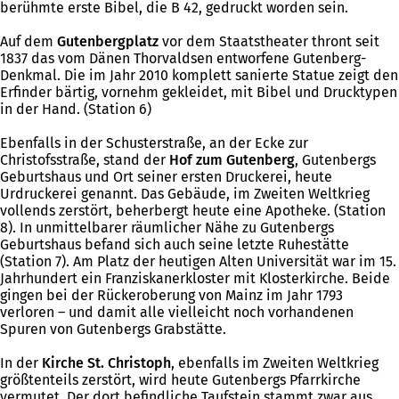
berühmte erste Bibel, die B 42, gedruckt worden sein.
Auf dem
Gutenbergplatz
vor dem Staatstheater thront seit
1837 das vom Dänen Thorvaldsen entworfene Gutenberg-
Denkmal. Die im Jahr 2010 komplett sanierte Statue zeigt den
Erfinder bärtig, vornehm gekleidet, mit Bibel und Drucktypen
in der Hand. (Station 6)
Ebenfalls in der Schusterstraße, an der Ecke zur
Christofsstraße, stand der
Hof zum Gutenberg
, Gutenbergs
Geburtshaus und Ort seiner ersten Druckerei, heute
Urdruckerei genannt. Das Gebäude, im Zweiten Weltkrieg
vollends zerstört, beherbergt heute eine Apotheke. (Station
8). In unmittelbarer räumlicher Nähe zu Gutenbergs
Geburtshaus befand sich auch seine letzte Ruhestätte
(Station 7). Am Platz der heutigen Alten Universität war im 15.
Jahrhundert ein Franziskanerkloster mit Klosterkirche. Beide
gingen bei der Rückeroberung von Mainz im Jahr 1793
verloren – und damit alle vielleicht noch vorhandenen
Spuren von Gutenbergs Grabstätte.
In der
Kirche St. Christoph
, ebenfalls im Zweiten Weltkrieg
größtenteils zerstört, wird heute Gutenbergs Pfarrkirche
vermutet. Der dort befindliche Taufstein stammt zwar aus