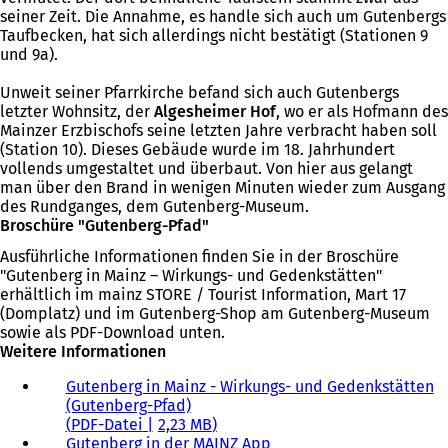
seiner Zeit. Die Annahme, es handle sich auch um Gutenbergs
Taufbecken, hat sich allerdings nicht bestätigt (Stationen 9
und 9a).
Unweit seiner Pfarrkirche befand sich auch Gutenbergs
letzter Wohnsitz, der
Algesheimer Hof
, wo er als Hofmann des
Mainzer Erzbischofs seine letzten Jahre verbracht haben soll
(Station 10). Dieses Gebäude wurde im 18. Jahrhundert
vollends umgestaltet und überbaut. Von hier aus gelangt
man über den Brand in wenigen Minuten wieder zum Ausgang
des Rundganges, dem Gutenberg-Museum.
Broschüre "Gutenberg-Pfad"
Ausführliche Informationen finden Sie in der Broschüre
"Gutenberg in Mainz – Wirkungs- und Gedenkstätten"
erhältlich im mainz STORE / Tourist Information, Mart 17
(Domplatz) und im Gutenberg-Shop am Gutenberg-Museum
sowie als PDF-Download unten.
Weitere Informationen
Gutenberg in Mainz - Wirkungs- und Gedenkstätten
(Gutenberg-Pfad)
PDF
-Datei
2,23 MB
Gutenberg in der MAINZ App
(