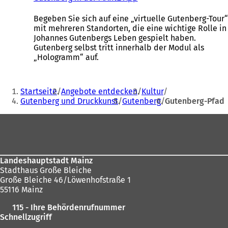
Ö
f
Begeben Sie sich auf eine „virtuelle Gutenberg-Tour“
f
mit mehreren Standorten, die eine wichtige Rolle in
n
Johannes Gutenbergs Leben gespielt haben.
e
Gutenberg selbst tritt innerhalb der Modul als
t
„Hologramm“ auf.
i
n
Sie
e
Startseite
Angebote entdecken
Kultur
i
befinden
Gutenberg und Druckkunst
Gutenberg
Gutenberg-Pfad
n
sich
e
Fußbereich
m
hier:
n
e
u
Landeshauptstadt Mainz
e
Stadthaus Große Bleiche
n
Große Bleiche 46/Löwenhofstraße 1
T
55116 Mainz
a
b
115 - Ihre Behördenrufnummer
)
Schnellzugriff