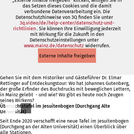
„Externe Inhalte freigeben“ klicken, willigen Sie in
Tab)
das Setzen dieses Cookies und die damit
verbundene Datenverarbeitung ein. Die
Datenschutzhinweise von 3Q finden Sie unter
3q.video/de/help-center/datenschutz-und-
richtlinien
(Öffnet
. Sie können Ihre Einwilligung jederzeit
mit Wirkung für die Zukunft in den
in
Datenschutzeinstellungen unter
einem
www.mainz.de/datenschutz
neuen
(Öffnet
widerrufen.
Tab)
in
Externe Inhalte freigeben
einem
neuen
Tab)
Gehen Sie mit dem Historiker und Gästeführer Dr. Elmar
Rettinger auf Entdeckungstour: Wo hat Johannes Gutenberg,
der große Erfinder des Buchdrucks mit beweglichen Lettern,
in Mainz gelebt - und wie? Wo gibt es heute noch Zeugen
seines Wirkens?
Übersichtstafel im Jesuitenbogen (Durchgang Alte
Universität)
Seit Ende 2020 verschafft eine neue Tafel
im Jesuitenboge
n
(Durchgang an der Alten Universität) einen Überblick über
alle Stationen.