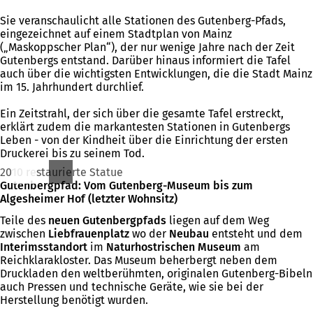
Sie veranschaulicht alle Stationen des Gutenberg-Pfads,
eingezeichnet auf einem Stadtplan von Mainz
(„Maskoppscher Plan“), der nur wenige Jahre nach der Zeit
Gutenbergs entstand. Darüber hinaus informiert die Tafel
auch über die wichtigsten Entwicklungen, die die Stadt Mainz
im 15. Jahrhundert durchlief.
Ein Zeitstrahl, der sich über die gesamte Tafel erstreckt,
erklärt zudem die markantesten Stationen in Gutenbergs
Leben - von der Kindheit über die Einrichtung der ersten
Druckerei bis zu seinem Tod.
2010 restaurierte Statue
Gutenbergpfad: Vom Gutenberg-Museum bis zum
Algesheimer Hof (letzter Wohnsitz)
Teile des
neuen Gutenbergpfads
liegen auf dem Weg
zwischen
Liebfrauenplatz
wo der
Neubau
entsteht und dem
Interimsstandort
im
Naturhostrischen Museum
am
Reichklarakloster. Das Museum beherbergt neben dem
Druckladen den weltberühmten, originalen Gutenberg-Bibeln
auch Pressen und technische Geräte, wie sie bei der
Herstellung benötigt wurden.