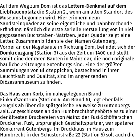
Auf dem Weg zum Dom ist das
Lettern-Denkmal auf dem
Liebfrauenplatz
die Station 2., wenn am alten Standort des
Museums begonnen wird. Hier erinnern neun
Sandsteinquader an seine eigentliche und bahnbrechende
Erfindung: nämlich die erste serielle Herstellung von in Blei
gegossenen Buchstaben-Matrizen. Jeder Quader zeigt eine
Letter. Zusammen bilden sie den Namen Gutenberg.
Vorbei an der Nagelsäule in Richtung Dom, befindet sich der
Domkreuzgang
(Station 3) aus der Zeit um 1400 und stellt
somit eine der raren Bauten in Mainz dar, die noch originale
bauliche Zeitzeugen Gutenbergs sind. Eine der größten
Sammlungen von Bildteppichen, bestechend in ihrer
Leuchtkraft und Qualität, sind im angrenzenden
Diözesanmuseum zu finden.
Das
Haus zum Korb
, im nahegelegenen Brand-
Einkaufszentrum (Station 4, Am Brand 6), legt ebenfalls
Zeugnis ab über die spätgotische Bauweise zu Gutenbergs
Zeit. Angeschlossen an den Humbrechthof gehörte es zu einer
der ältesten Druckereien von Mainz: der Fust-Schöfferschen
Druckerei. Fust, ursprünglich Geschäftspartner, war späterer
Konkurrent Gutenbergs. Im Druckhaus im Haus zum
Humbrecht in der Schusterstraße 22 (Station 5) soll auch die