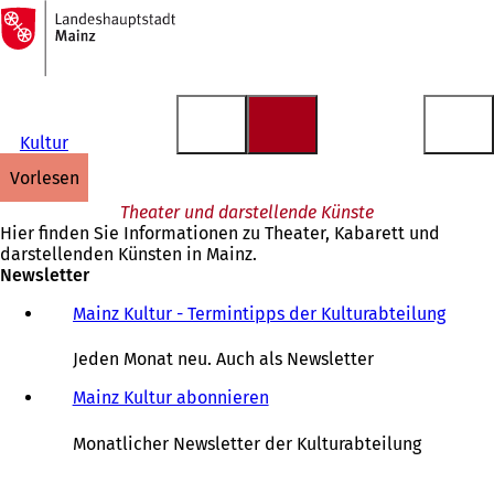
Zur
Startseite
Inhalt anspringen
Kultur
vorlesen
Theater und darstellende Künste
Hier finden Sie Informationen zu Theater, Kabarett und
darstellenden Künsten in Mainz.
Newsletter
Mainz Kultur - Termintipps der Kulturabteilung
(
Ö
f
Jeden Monat neu. Auch als Newsletter
f
n
Mainz Kultur abonnieren
e
t
Monatlicher Newsletter der Kulturabteilung
i
n