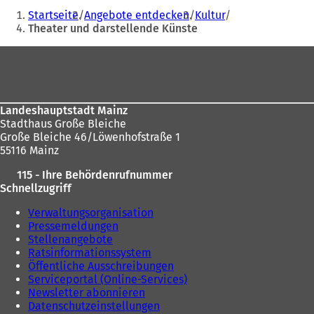
Sie
e
Startseite
Angebote entdecken
Kultur
i
befinden
Theater und darstellende Künste
n
sich
e
Fußbereich
m
hier:
n
e
u
Landeshauptstadt Mainz
e
Stadthaus Große Bleiche
n
Große Bleiche 46/Löwenhofstraße 1
T
55116 Mainz
a
b
115 - Ihre Behördenrufnummer
)
Schnellzugriff
Verwaltungsorganisation
Pressemeldungen
Stellenangebote
Ratsinformationssystem
Öffentliche Ausschreibungen
Serviceportal (Online-Services)
Newsletter abonnieren
Datenschutzeinstellungen