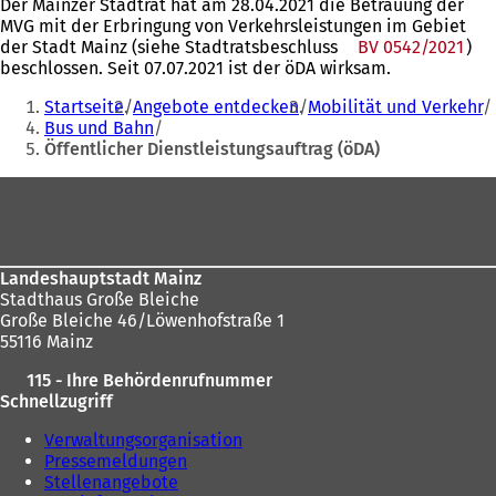
Der Mainzer Stadtrat hat am 28.04.2021 die Betrauung der
MVG mit der Erbringung von Verkehrsleistungen im Gebiet
der Stadt Mainz (siehe Stadtratsbeschluss
BV 0542/2021
)
beschlossen. Seit 07.07.2021 ist der öDA wirksam.
Sie
Startseite
Angebote entdecken
Mobilität und Verkehr
befinden
Bus und Bahn
Öffentlicher Dienstleistungsauftrag (öDA)
sich
hier:
Fußbereich
Landeshauptstadt Mainz
Stadthaus Große Bleiche
Große Bleiche 46/Löwenhofstraße 1
55116 Mainz
115 - Ihre Behördenrufnummer
Schnellzugriff
Verwaltungsorganisation
Pressemeldungen
Stellenangebote