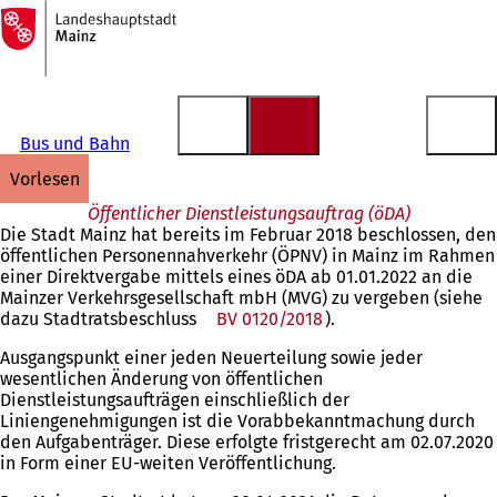
Zur
Startseite
Inhalt anspringen
Bus und Bahn
vorlesen
Öffentlicher Dienstleistungsauftrag (öDA)
Die Stadt Mainz hat bereits im Februar 2018 beschlossen, den
öffentlichen Personennahverkehr (ÖPNV) in Mainz im Rahmen
einer Direktvergabe mittels eines öDA ab 01.01.2022 an die
Mainzer Verkehrsgesellschaft mbH (MVG) zu vergeben (siehe
dazu Stadtratsbeschluss
BV 0120/2018
).
Ausgangspunkt einer jeden Neuerteilung sowie jeder
wesentlichen Änderung von öffentlichen
Dienstleistungsaufträgen einschließlich der
Liniengenehmigungen ist die Vorabbekanntmachung durch
den Aufgabenträger. Diese erfolgte fristgerecht am 02.07.2020
in Form einer EU-weiten Veröffentlichung.