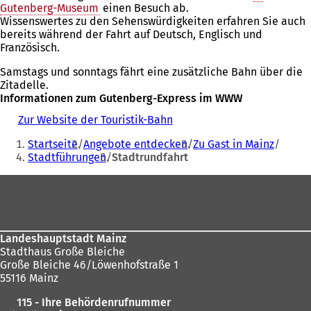
Gutenberg-Museum
einen Besuch ab.
Wissenswertes zu den Sehenswürdigkeiten erfahren Sie auch
bereits während der Fahrt auf Deutsch, Englisch und
Französisch.
Samstags und sonntags fährt eine zusätzliche Bahn über die
Zitadelle.
Informationen zum Gutenberg-Express im WWW
Zur Website der Touristik-Bahn
(
Sie
Ö
Startseite
Angebote entdecken
Zu Gast in Mainz
f
befinden
Stadtführungen
Stadtrundfahrt
f
sich
n
Fußbereich
e
hier:
t
i
n
e
Landeshauptstadt Mainz
i
Stadthaus Große Bleiche
n
Große Bleiche 46/Löwenhofstraße 1
e
55116 Mainz
m
115 - Ihre Behördenrufnummer
n