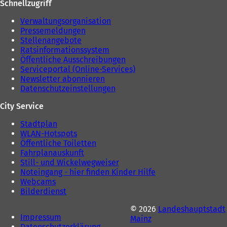
Schnellzugriff
e
u
Verwaltungsorganisation
e
Pressemeldungen
n
Stellenangebote
T
Ratsinformationssystem
a
Öffentliche Ausschreibungen
b
Serviceportal (Online-Services)
)
Newsletter abonnieren
Datenschutzeinstellungen
City Service
Stadtplan
WLAN-Hotspots
Öffentliche Toiletten
Fahrplanauskunft
Still- und Wickelwegweiser
Noteingang - hier finden Kinder Hilfe
Webcams
Bilderdienst
© 2026
Landeshauptstadt
Impressum
Mainz
Datenschutzerklärung