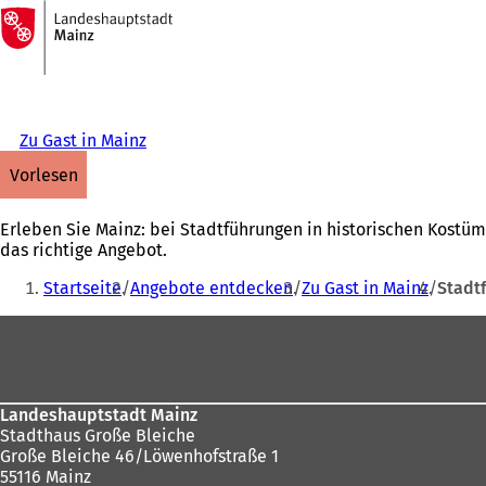
Zur
Startseite
Inhalt anspringen
Zu Gast in Mainz
vorlesen
Erleben Sie Mainz: bei Stadtführungen in historischen Kostüm
das richtige Angebot.
Sie
Startseite
Angebote entdecken
Zu Gast in Mainz
Stadt
befinden
Fußbereich
sich
hier:
Landeshauptstadt Mainz
Stadthaus Große Bleiche
Große Bleiche 46/Löwenhofstraße 1
55116 Mainz