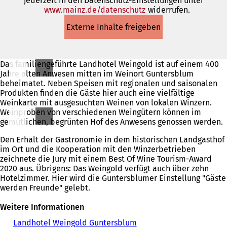
jederzeit in den Datenschutz-Einstellungen unter
www.mainz.de/datenschutz
(Öffnet
widerrufen.
in
Externe Inhalte freigeben
einem
neuen
Tab)
Das familiengeführte Landhotel Weingold ist auf einem 400
Jahre alten Anwesen mitten im Weinort Guntersblum
beheimatet. Neben Speisen mit regionalen und saisonalen
Produkten finden die Gäste hier auch eine vielfältige
Weinkarte mit ausgesuchten Weinen von lokalen Winzern.
Weinproben von verschiedenen Weingütern können im
gemütlichen, begrünten Hof des Anwesens genossen werden.
Den Erhalt der Gastronomie in dem historischen Landgasthof
im Ort und die Kooperation mit den Winzerbetrieben
zeichnete die Jury mit einem Best Of Wine Tourism-Award
2020 aus. Übrigens: Das Weingold verfügt auch über zehn
Hotelzimmer. Hier wird die Guntersblumer Einstellung "Gäste
werden Freunde" gelebt.
Weitere Informationen
Landhotel Weingold Guntersblum
(