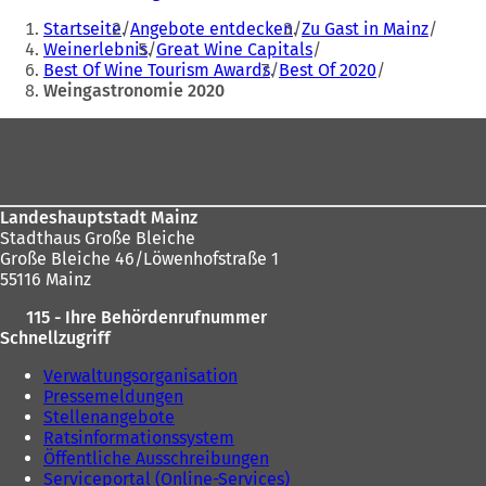
Sie
Ö
Startseite
Angebote entdecken
Zu Gast in Mainz
f
befinden
Weinerlebnis
Great Wine Capitals
f
Best Of Wine Tourism Awards
Best Of 2020
sich
n
Weingastronomie 2020
e
hier:
t
Fußbereich
i
n
e
i
n
Landeshauptstadt Mainz
e
Stadthaus Große Bleiche
m
Große Bleiche 46/Löwenhofstraße 1
n
55116 Mainz
e
115 - Ihre Behördenrufnummer
u
Schnellzugriff
e
n
Verwaltungsorganisation
T
Pressemeldungen
a
Stellenangebote
b
Ratsinformationssystem
)
Öffentliche Ausschreibungen
Serviceportal (Online-Services)