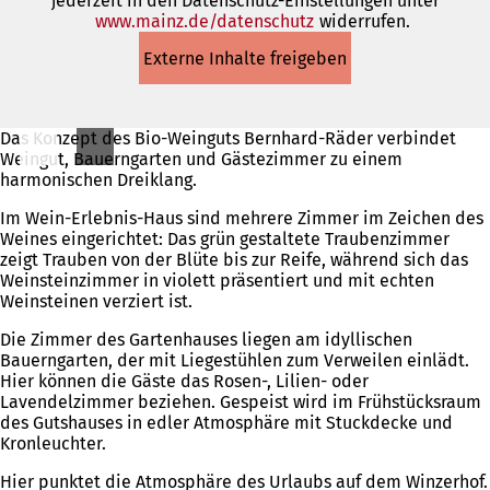
jederzeit in den Datenschutz-Einstellungen unter
www.mainz.de/datenschutz
(Öffnet
widerrufen.
in
Externe Inhalte freigeben
einem
neuen
Tab)
Das Konzept des Bio-Weinguts Bernhard-Räder verbindet
Weingut, Bauerngarten und Gästezimmer zu einem
harmonischen Dreiklang.
Im Wein-Erlebnis-Haus sind mehrere Zimmer im Zeichen des
Weines eingerichtet: Das grün gestaltete Traubenzimmer
zeigt Trauben von der Blüte bis zur Reife, während sich das
Weinsteinzimmer in violett präsentiert und mit echten
Weinsteinen verziert ist.
Die Zimmer des Gartenhauses liegen am idyllischen
Bauerngarten, der mit Liegestühlen zum Verweilen einlädt.
Hier können die Gäste das Rosen-, Lilien- oder
Lavendelzimmer beziehen. Gespeist wird im Frühstücksraum
des Gutshauses in edler Atmosphäre mit Stuckdecke und
Kronleuchter.
Hier punktet die Atmosphäre des Urlaubs auf dem Winzerhof.