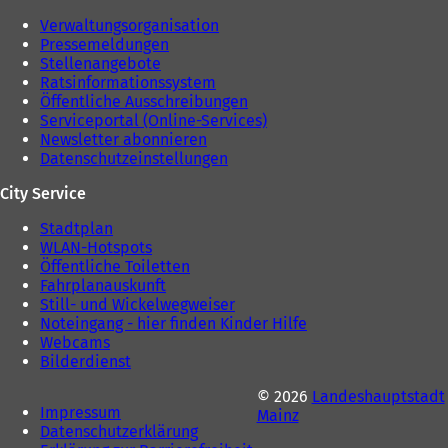
n
Verwaltungsorganisation
T
Pressemeldungen
a
Stellenangebote
b
Ratsinformationssystem
)
Öffentliche Ausschreibungen
Serviceportal (Online-Services)
Newsletter abonnieren
Datenschutzeinstellungen
City Service
Stadtplan
WLAN-Hotspots
Öffentliche Toiletten
Fahrplanauskunft
Still- und Wickelwegweiser
Noteingang - hier finden Kinder Hilfe
Webcams
Bilderdienst
© 2026
Landeshauptstadt
Impressum
Mainz
Datenschutzerklärung