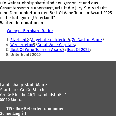
Die Weinerlebnispakete sind neu geschnürt und das
Gesamtensemble überzeugt, urteilt die Jury. Sie verleiht
dem Familienbetrieb den Best Of Wine Tourism-Award 2025
in der Kategorie „Unterkunft“.
Weitere Informationen
Weingut Bernhard Räder
(
Sie
Ö
Startseite
Angebote entdecken
Zu Gast in Mainz
f
befinden
Weinerlebnis
Great Wine Capitals
f
Best Of Wine Tourism Awards
Best Of 2025
sich
n
Unterkunft 2025
e
hier:
t
Fußbereich
i
n
e
i
n
Landeshauptstadt Mainz
e
Stadthaus Große Bleiche
m
Große Bleiche 46/Löwenhofstraße 1
n
55116 Mainz
e
115 - Ihre Behördenrufnummer
u
Schnellzugriff
e