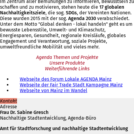
Im Zentrum aller Bemühungen zu informieren, Bewusstsein zu
schaffen und zu motivieren, stehen heute die
17 globalen
Nachhaltigkeitsziele
, die sog.
SDGs
, der Vereinten Nationen.
Diese wurden 2015 mit der sog.
Agenda 2030
verabschiedet.
Unter dem Motto "Global denken - lokal handeln" geht es um
bewusste Lebensstile, Umwelt- und Klimaschutz,
Energiesparen, Gesundheit, regionale Kreisläufe, globales
Engagement und Verantwortung, soziale Projekte,
umweltfreundliche Mobilität und vieles mehr.
Agenda Themen und Projekte
Unsere Produkte
Weiterführende Links
Webseite des Forum Lokale AGENDA Mainz
(
Webseite der Fair Trade Stadt Kampagne Mainz
Ö
(
Webseite von Mainz im Wandel
(
f
Ö
Ö
f
f
Kontakt
f
n
f
Adresse
f
e
n
Frau Dr. Sabine Gresch
n
t
e
Nachhaltige Stadtentwicklung, Agenda-Büro
e
i
t
t
n
i
Amt für Stadtforschung und nachhaltige Stadtentwicklung
i
e
n