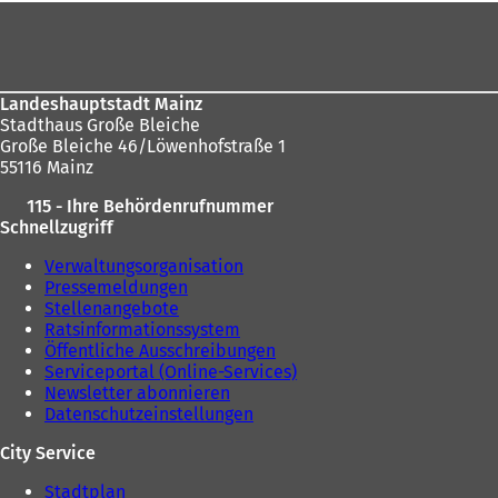
e
i
e
Fußbereich
i
n
u
n
e
e
e
m
n
m
n
T
Landeshauptstadt Mainz
n
e
a
Stadthaus Große Bleiche
e
u
b
Große Bleiche 46/Löwenhofstraße 1
u
e
)
55116 Mainz
e
n
n
T
115 - Ihre Behördenrufnummer
T
a
Schnellzugriff
a
b
b
)
Verwaltungsorganisation
)
Pressemeldungen
Stellenangebote
Ratsinformationssystem
Öffentliche Ausschreibungen
Serviceportal (Online-Services)
Newsletter abonnieren
Datenschutzeinstellungen
City Service
Stadtplan