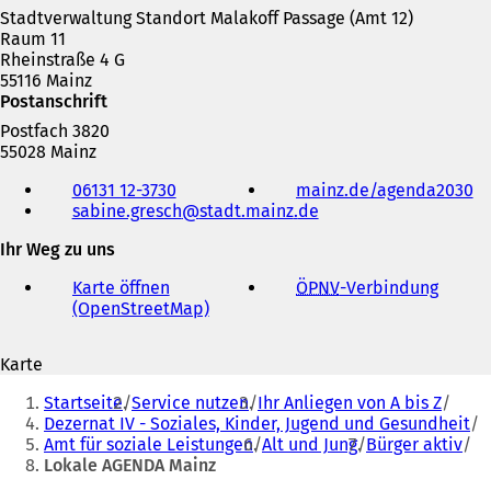
n
i
e
Stadtverwaltung Standort Malakoff Passage (Amt 12)
e
n
i
Raum 11
i
e
n
Rheinstraße 4 G
n
m
e
55116 Mainz
e
n
m
Postanschrift
m
e
n
Postfach 3820
n
u
e
55028 Mainz
e
e
u
Telefon,
u
n
e
06131 12-3730
mainz.de/agenda2030
(
Fax
e
T
n
sabine.gresch
stadt.mainz
de
Ö
und
n
a
T
f
E-
T
b
a
Ihr Weg zu uns
f
Mail-
a
)
b
n
Adresse
b
)
Karte öffnen
ÖPNV
-Verbindung
(
e
)
(OpenStreetMap)
(
Ö
t
Ö
f
i
f
f
n
Karte
f
n
e
Sie
n
e
i
Startseite
Service nutzen
Ihr Anliegen von A bis Z
e
t
befinden
n
Dezernat IV - Soziales, Kinder, Jugend und Gesundheit
t
i
e
Amt für soziale Leistungen
Alt und Jung
Bürger aktiv
sich
i
n
m
Lokale AGENDA Mainz
n
e
hier:
n