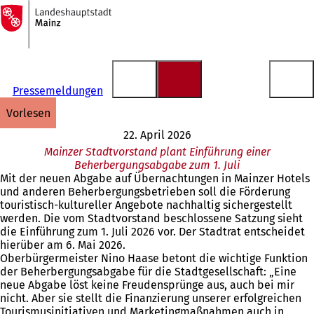
Zur
Startseite
Inhalt anspringen
Pressemeldungen
vorlesen
22. April 2026
Mainzer Stadtvorstand plant Einführung einer
Beherbergungsabgabe zum 1. Juli
Mit der neuen Abgabe auf Übernachtungen in Mainzer Hotels
und anderen Beherbergungsbetrieben soll die Förderung
touristisch-kultureller Angebote nachhaltig sichergestellt
werden. Die vom Stadtvorstand beschlossene Satzung sieht
die Einführung zum 1. Juli 2026 vor. Der Stadtrat entscheidet
hierüber am 6. Mai 2026.
Oberbürgermeister Nino Haase betont die wichtige Funktion
der Beherbergungsabgabe für die Stadtgesellschaft: „Eine
neue Abgabe löst keine Freudensprünge aus, auch bei mir
nicht. Aber sie stellt die Finanzierung unserer erfolgreichen
Tourismusinitiativen und Marketingmaßnahmen auch in