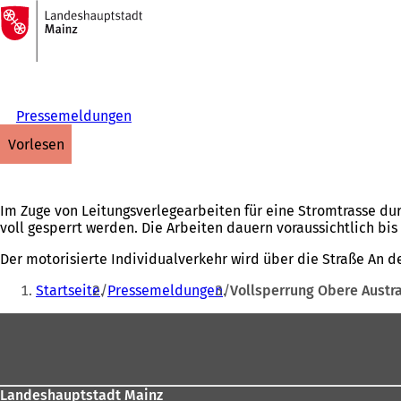
Zur
Startseite
Inhalt anspringen
Pressemeldungen
vorlesen
Im Zuge von Leitungsverlegearbeiten für eine Stromtrasse du
voll gesperrt werden. Die Arbeiten dauern voraussichtlich bis
Der motorisierte Individualverkehr wird über die Straße An d
Sie
Startseite
Pressemeldungen
Vollsperrung Obere Austr
befinden
Fußbereich
sich
hier:
Landeshauptstadt Mainz