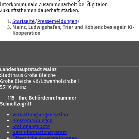
interkommunale Zusammenarbeit bei digitalen
Zukunftsthemen dauerhaft stärken.
Sie
Startseite
Pressemeldungen
befinden
Mainz, Ludwigshafen, Trier und Koblenz besiegeln KI-
Kooperation
sich
hier:
Fußbereich
Landeshauptstadt Mainz
Stadthaus Große Bleiche
Große Bleiche 46/Löwenhofstraße 1
55116 Mainz
115 - Ihre Behördenrufnummer
Schnellzugriff
Verwaltungsorganisation
Pressemeldungen
Stellenangebote
Ratsinformationssystem
Öffentliche Ausschreibungen