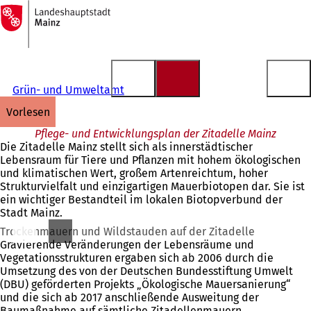
Zur
Startseite
Inhalt anspringen
Grün- und Umweltamt
vorlesen
Pflege- und Entwicklungsplan der Zitadelle Mainz
Die Zitadelle Mainz stellt sich als innerstädtischer
Lebensraum für Tiere und Pflanzen mit hohem ökologischen
und klimatischen Wert, großem Artenreichtum, hoher
Strukturvielfalt und einzigartigen Mauerbiotopen dar. Sie ist
ein wichtiger Bestandteil im lokalen Biotopverbund der
Stadt Mainz.
Trockenmauern und Wildstauden auf der Zitadelle
Gravierende Veränderungen der Lebensräume und
Vegetationsstrukturen ergaben sich ab 2006 durch die
Umsetzung des von der Deutschen Bundesstiftung Umwelt
(DBU) geförderten Projekts „Ökologische Mauersanierung“
und die sich ab 2017 anschließende Ausweitung der
Baumaßnahme auf sämtliche Zitadellenmauern.