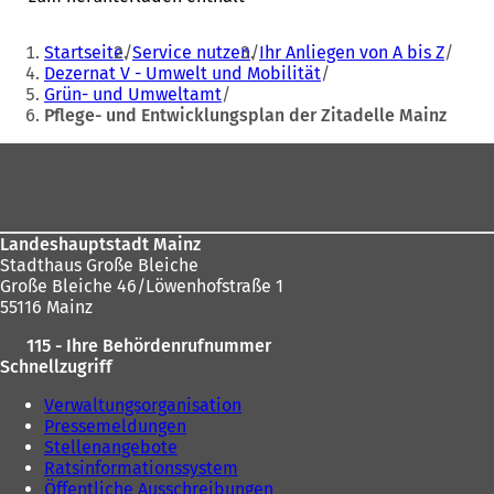
Sie
Startseite
Service nutzen
Ihr Anliegen von A bis Z
befinden
Dezernat V - Umwelt und Mobilität
Grün- und Umweltamt
sich
Pflege- und Entwicklungsplan der Zitadelle Mainz
hier:
Fußbereich
Landeshauptstadt Mainz
Stadthaus Große Bleiche
Große Bleiche 46/Löwenhofstraße 1
55116 Mainz
115 - Ihre Behördenrufnummer
Schnellzugriff
Verwaltungsorganisation
Pressemeldungen
Stellenangebote
Ratsinformationssystem
Öffentliche Ausschreibungen