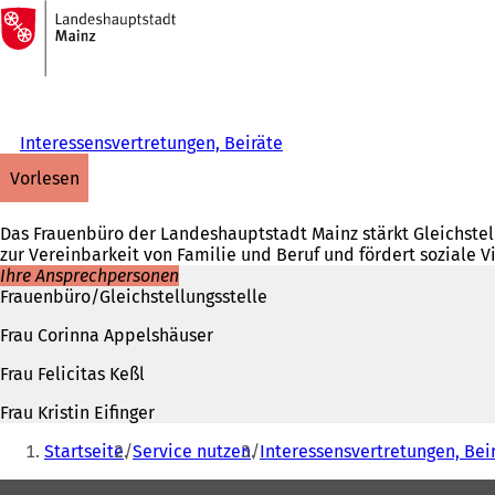
Zur
Startseite
Inhalt anspringen
Interessensvertretungen, Beiräte
vorlesen
Das Frauenbüro der Landeshauptstadt Mainz stärkt Gleichstel
zur Vereinbarkeit von Familie und Beruf und fördert soziale Vi
Ihre Ansprechpersonen
Frauenbüro/Gleichstellungsstelle
Frau Corinna Appelshäuser
Frau Felicitas Keßl
Frau Kristin Eifinger
Sie
Startseite
Service nutzen
Interessensvertretungen, Bei
befinden