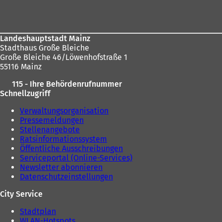
Fußbereich
sich
hier:
Landeshauptstadt Mainz
Stadthaus Große Bleiche
Große Bleiche 46/Löwenhofstraße 1
55116 Mainz
115 - Ihre Behördenrufnummer
Schnellzugriff
Verwaltungsorganisation
Pressemeldungen
Stellenangebote
Ratsinformationssystem
Öffentliche Ausschreibungen
Serviceportal (Online-Services)
Newsletter abonnieren
Datenschutzeinstellungen
City Service
Stadtplan
WLAN-Hotspots