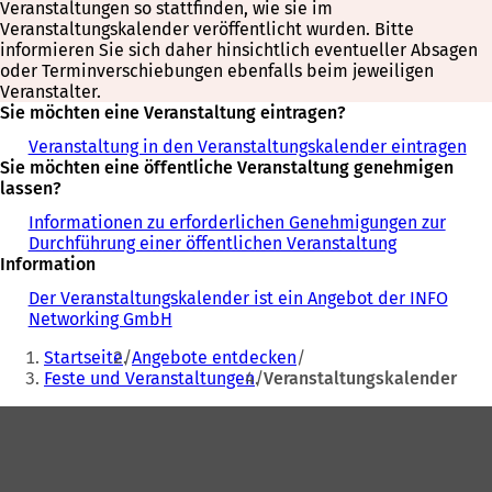
Veranstaltungen so stattfinden, wie sie im
Veranstaltungskalender veröffentlicht wurden. Bitte
informieren Sie sich daher hinsichtlich eventueller Absagen
oder Terminverschiebungen ebenfalls beim jeweiligen
Veranstalter.
Sie möchten eine Veranstaltung eintragen?
Veranstaltung in den Veranstaltungskalender eintragen
Sie möchten eine öffentliche Veranstaltung genehmigen
lassen?
Informationen zu erforderlichen Genehmigungen zur
Durchführung einer öffentlichen Veranstaltung
Information
Der Veranstaltungskalender ist ein Angebot der INFO
Networking GmbH
Sie
Startseite
Angebote entdecken
befinden
Feste und Veranstaltungen
Veranstaltungskalender
sich
Fußbereich
hier: