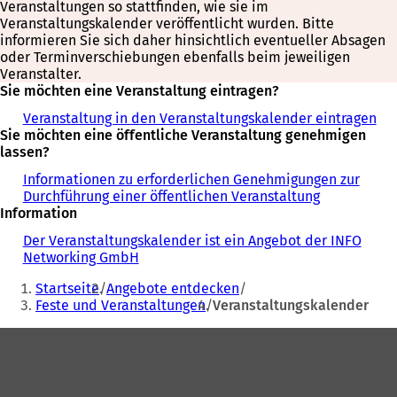
Veranstaltungen so stattfinden, wie sie im
Veranstaltungskalender veröffentlicht wurden. Bitte
informieren Sie sich daher hinsichtlich eventueller Absagen
oder Terminverschiebungen ebenfalls beim jeweiligen
Veranstalter.
Sie möchten eine Veranstaltung eintragen?
Veranstaltung in den Veranstaltungskalender eintragen
Sie möchten eine öffentliche Veranstaltung genehmigen
lassen?
Informationen zu erforderlichen Genehmigungen zur
Durchführung einer öffentlichen Veranstaltung
Information
Der Veranstaltungskalender ist ein Angebot der INFO
Networking GmbH
Sie
Startseite
Angebote entdecken
befinden
Feste und Veranstaltungen
Veranstaltungskalender
sich
Fußbereich
hier: