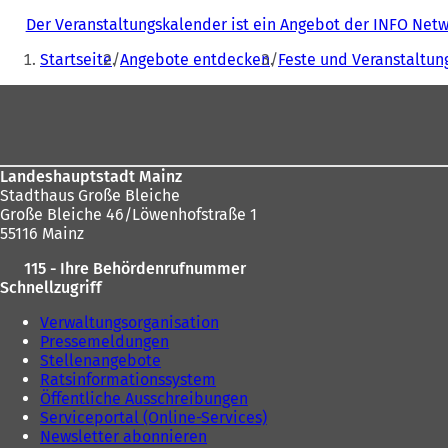
Der Veranstaltungskalender ist ein Angebot der INFO Ne
Sie
Startseite
Angebote entdecken
Feste und Veranstaltun
befinden
Fußbereich
sich
hier:
Landeshauptstadt Mainz
Stadthaus Große Bleiche
Große Bleiche 46/Löwenhofstraße 1
55116 Mainz
115 - Ihre Behördenrufnummer
Schnellzugriff
Verwaltungsorganisation
Pressemeldungen
Stellenangebote
Ratsinformationssystem
Öffentliche Ausschreibungen
Serviceportal (Online-Services)
Newsletter abonnieren