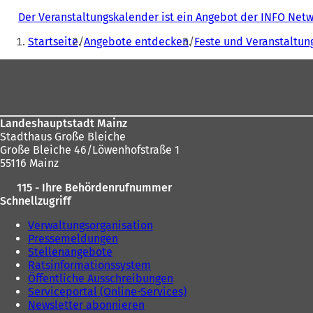
Der Veranstaltungskalender ist ein Angebot der INFO Ne
Sie
Startseite
Angebote entdecken
Feste und Veranstaltun
befinden
Fußbereich
sich
hier:
Landeshauptstadt Mainz
Stadthaus Große Bleiche
Große Bleiche 46/Löwenhofstraße 1
55116 Mainz
115 - Ihre Behördenrufnummer
Schnellzugriff
Verwaltungsorganisation
Pressemeldungen
Stellenangebote
Ratsinformationssystem
Öffentliche Ausschreibungen
Serviceportal (Online-Services)
Newsletter abonnieren