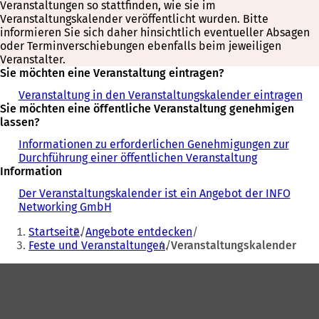
Veranstaltungen so stattfinden, wie sie im
Veranstaltungskalender veröffentlicht wurden. Bitte
informieren Sie sich daher hinsichtlich eventueller Absagen
oder Terminverschiebungen ebenfalls beim jeweiligen
Veranstalter.
Sie möchten eine Veranstaltung eintragen?
Veranstaltung in den Veranstaltungskalender eintragen
Sie möchten eine öffentliche Veranstaltung genehmigen
lassen?
Informationen zu erforderlichen Genehmigungen zur
Durchführung einer öffentlichen Veranstaltung
Information
Der Veranstaltungskalender ist ein Angebot der INFO
Networking GmbH
Sie
Startseite
Angebote entdecken
befinden
Feste und Veranstaltungen
Veranstaltungskalender
sich
Fußbereich
hier: