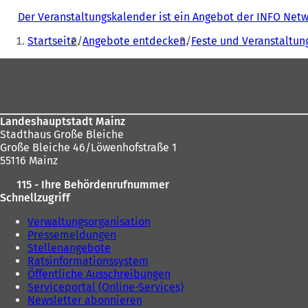
Der Veranstaltungskalender ist ein Angebot der INFO Ne
Sie
Startseite
Angebote entdecken
Feste und Veranstaltun
befinden
Fußbereich
sich
hier:
Landeshauptstadt Mainz
Stadthaus Große Bleiche
Große Bleiche 46/Löwenhofstraße 1
55116 Mainz
115 - Ihre Behördenrufnummer
Schnellzugriff
Verwaltungsorganisation
Pressemeldungen
Stellenangebote
Ratsinformationssystem
Öffentliche Ausschreibungen
Serviceportal (Online-Services)
Newsletter abonnieren